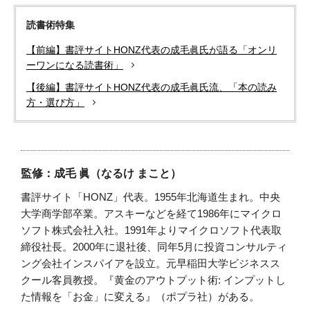
読書術特集
【前編】書評サイトHONZ代表の成毛眞氏が語る「オンリ
ーワンになる読書術」
【後編】書評サイトHONZ代表の成毛眞氏流、「本の読み
方・選び方」
監修：成毛 眞（なるけ まこと）
書評サイト「HONZ」代表。1955年北海道生まれ。中央
大学商学部卒業。アスキーなどを経て1986年にマイクロ
ソフト株式会社入社。1991年よりマイクロソフト代表取
締役社長。2000年に退社後、同年5月に投資コンサルティ
ング会社インスパイアを設立。元早稲田大学ビジネスス
クール客員教授。『黄金のアウトプット術: インプットし
た情報を「お金」に変える』（ポプラ社）がある。