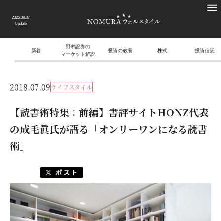
2026.08.07
Update
野村證券の
新着
投資の教養
株式
投資信託
マーケット解説
2018.07.09
ライフスタイル
【読書術特集：前編】書評サイトHONZ代表
の成毛眞氏が語る「オンリーワンになる読書
術」