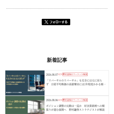
新着記事
2026.08.07
NEW
野村證券のマーケット解説
「リバーサルのリバーサル」も完全には元に戻ら
ず 日経平均株価の高値奪回には1年程度かかる傾
向 野村證券ストラテジストが解説
2026.08.06
NEW
野村證券のマーケット解説
ポジション調整の反動は一巡か 好決算銘柄への順
張りが進む展開へ 野村證券ストラテジストが解説