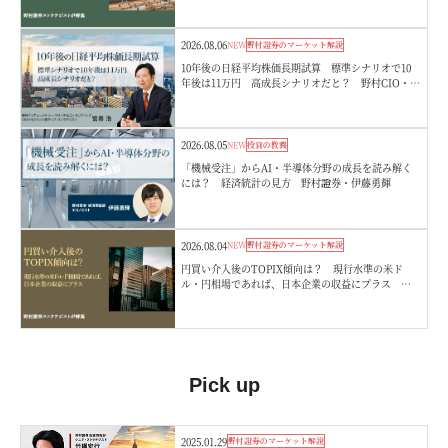
2026.08.06
NEW
野村證券のマーケット解説
10年後の日経平均株価長期試算 標準シナリオで10
年後は11万円 高成長シナリオだと？ 野村CIO・宮
嵜浩
2026.08.05
NEW
投資の教養
「機械受注」からAI・半導体分野の成長を読み解く
には？ 経済統計の見方 野村證券・伊藤勇輝
2026.08.04
NEW
野村證券のマーケット解説
円買い介入後のTOPIX傾向は？ 現行水準の米ド
ル・円相場であれば、日本企業の収益にプラス 野
村證券ストラテジストが解説
Pick up
2025.01.29
野村證券のマーケット解説