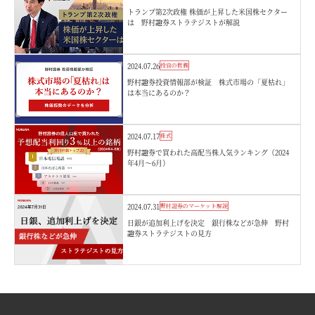
トランプ第2次政権 株価が上昇した米国株セクター
は 野村證券ストラテジストが解説
2024.07.26
投資の教養
野村證券投資情報部が検証 株式市場の「夏枯れ」
は本当にあるのか？
2024.07.17
株式
野村證券で買われた高配当株人気ランキング（2024
年4月～6月）
2024.07.31
野村證券のマーケット解説
日銀が追加利上げを決定 銀行株などが急伸 野村
證券ストラテジストの見方