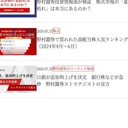
野村證券投資情報部が検証 株式市場の「夏
枯れ」は本当にあるのか？
株式
2024.07.17
野村證券で買われた高配当株人気ランキング
（2024年4月～6月）
野村證券のマーケット解説
2024.07.31
日銀が追加利上げを決定 銀行株などが急
伸 野村證券ストラテジストの見方