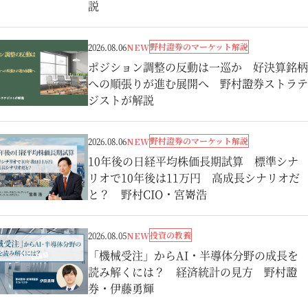
説
野村證券のマーケット解説
2026.08.06
NEW
ポジション調整の反動は一巡か 好決算銘柄
への順張りが進む展開へ 野村證券ストラテ
ジストが解説
野村證券のマーケット解説
2026.08.06
NEW
10年後の日経平均株価長期試算 標準シナ
リオで10年後は11万円 高成長シナリオだ
と？ 野村CIO・宮嵜浩
投資の教養
2026.08.05
NEW
「機械受注」からAI・半導体分野の成長を
読み解くには？ 経済統計の見方 野村證
券・伊藤勇輝