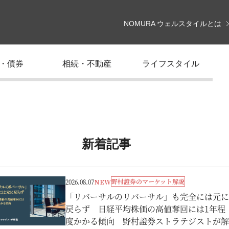
NOMURA ウェルスタイルとは
・債券
相続・不動産
ライフスタイル
新着記事
野村證券のマーケット解説
2026.08.07
NEW
「リバーサルのリバーサル」も完全には元に
戻らず 日経平均株価の高値奪回には1年程
度かかる傾向 野村證券ストラテジストが解