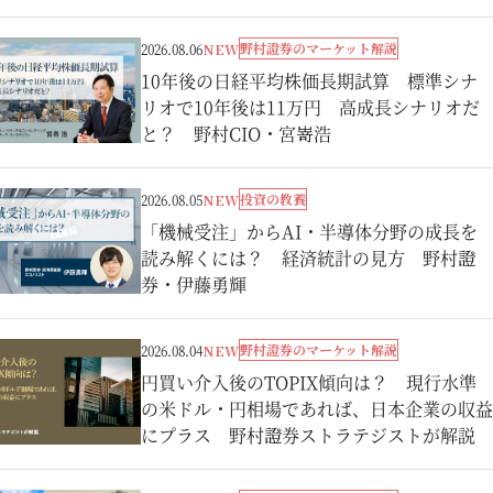
野村證券のマーケット解説
2026.08.06
NEW
10年後の日経平均株価長期試算 標準シナ
リオで10年後は11万円 高成長シナリオだ
と？ 野村CIO・宮嵜浩
投資の教養
2026.08.05
NEW
「機械受注」からAI・半導体分野の成長を
読み解くには？ 経済統計の見方 野村證
券・伊藤勇輝
野村證券のマーケット解説
2026.08.04
NEW
円買い介入後のTOPIX傾向は？ 現行水準
の米ドル・円相場であれば、日本企業の収益
にプラス 野村證券ストラテジストが解説