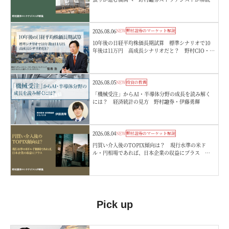
2026.08.06
NEW
野村證券のマーケット解説
10年後の日経平均株価長期試算 標準シナリオで10
年後は11万円 高成長シナリオだと？ 野村CIO・宮
嵜浩
2026.08.05
NEW
投資の教養
「機械受注」からAI・半導体分野の成長を読み解く
には？ 経済統計の見方 野村證券・伊藤勇輝
2026.08.04
NEW
野村證券のマーケット解説
円買い介入後のTOPIX傾向は？ 現行水準の米ド
ル・円相場であれば、日本企業の収益にプラス 野
村證券ストラテジストが解説
Pick up