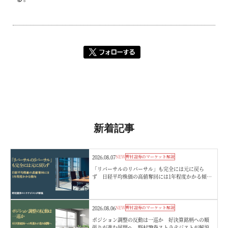
新着記事
2026.08.07
NEW
野村證券のマーケット解説
「リバーサルのリバーサル」も完全には元に戻ら
ず 日経平均株価の高値奪回には1年程度かかる傾
向 野村證券ストラテジストが解説
2026.08.06
NEW
野村證券のマーケット解説
ポジション調整の反動は一巡か 好決算銘柄への順
張りが進む展開へ 野村證券ストラテジストが解説