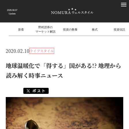
2026.08.07
Update
野村證券の
新着
投資の教養
株式
投資信託
マーケット解説
2020.02.10
ライフスタイル
地球温暖化で「得する」国がある!? 地理から
読み解く時事ニュース