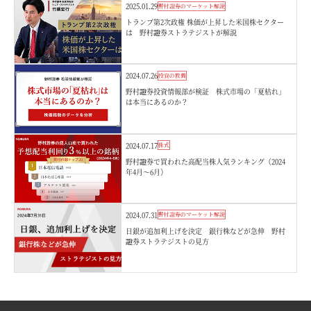
2025.01.29
野村證券のマーケット解説
トランプ第2次政権 株価が上昇した米国株セクター
は 野村證券ストラテジストが解説
2024.07.26
投資の教養
野村證券投資情報部が検証 株式市場の「夏枯れ」
は本当にあるのか？
2024.07.17
株式
野村證券で買われた高配当株人気ランキング（2024
年4月～6月）
2024.07.31
野村證券のマーケット解説
日銀が追加利上げを決定 銀行株などが急伸 野村
證券ストラテジストの見方