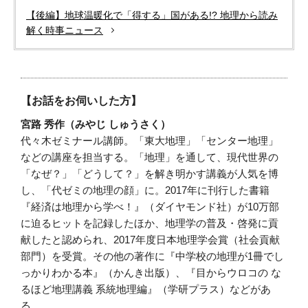
【後編】地球温暖化で「得する」国がある!? 地理から読み
解く時事ニュース
【お話をお伺いした方】
宮路 秀作（みやじ しゅうさく）
代々木ゼミナール講師。「東大地理」「センター地理」
などの講座を担当する。「地理」を通して、現代世界の
「なぜ？」「どうして？」を解き明かす講義が人気を博
し、「代ゼミの地理の顔」に。2017年に刊行した書籍
『経済は地理から学べ！』（ダイヤモンド社）が10万部
に迫るヒットを記録したほか、地理学の普及・啓発に貢
献したと認められ、2017年度日本地理学会賞（社会貢献
部門）を受賞。その他の著作に『中学校の地理が1冊でし
っかりわかる本』（かんき出版）、『目からウロコの な
るほど地理講義 系統地理編』（学研プラス）などがあ
る。