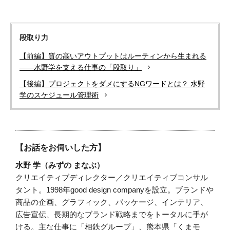
段取り力
【前編】質の高いアウトプットはルーティンから生まれる
――水野学を支える仕事の「段取り」
【後編】プロジェクトをダメにするNGワードとは？ 水野
学のスケジュール管理術
【お話をお伺いした方】
水野 学（みずの まなぶ）
クリエイティブディレクター／クリエイティブコンサル
タント。1998年good design companyを設立。ブランドや
商品の企画、グラフィック、パッケージ、インテリア、
広告宣伝、長期的なブランド戦略までをトータルに手が
ける。主な仕事に「相鉄グループ」、熊本県「くまモ