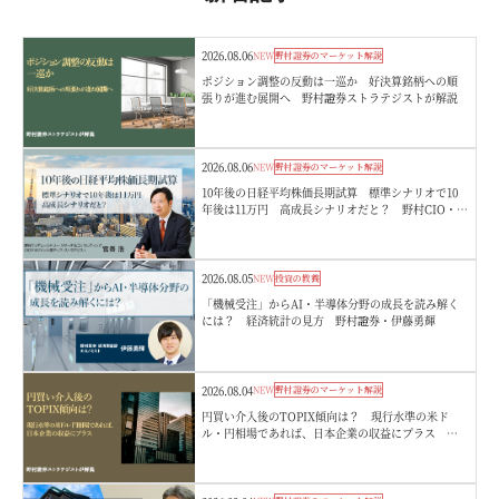
2026.08.06
NEW
野村證券のマーケット解説
ポジション調整の反動は一巡か 好決算銘柄への順
張りが進む展開へ 野村證券ストラテジストが解説
2026.08.06
NEW
野村證券のマーケット解説
10年後の日経平均株価長期試算 標準シナリオで10
年後は11万円 高成長シナリオだと？ 野村CIO・宮
嵜浩
2026.08.05
NEW
投資の教養
「機械受注」からAI・半導体分野の成長を読み解く
には？ 経済統計の見方 野村證券・伊藤勇輝
2026.08.04
NEW
野村證券のマーケット解説
円買い介入後のTOPIX傾向は？ 現行水準の米ド
ル・円相場であれば、日本企業の収益にプラス 野
村證券ストラテジストが解説