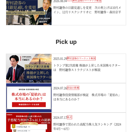
2026.08.04
NEW
野村證券のマーケット解説
野村證券の日銀見通しを変更 次の利上げは10月メ
イン、12月リスクシナリオに 野村證券・森田京平
Pick up
2025.01.29
野村證券のマーケット解説
トランプ第2次政権 株価が上昇した米国株セクター
は 野村證券ストラテジストが解説
2024.07.26
投資の教養
野村證券投資情報部が検証 株式市場の「夏枯れ」
は本当にあるのか？
2024.07.17
株式
野村證券で買われた高配当株人気ランキング（2024
年4月～6月）