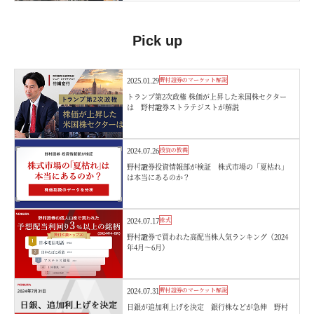
Pick up
2025.01.29
野村證券のマーケット解説
トランプ第2次政権 株価が上昇した米国株セクター
は 野村證券ストラテジストが解説
2024.07.26
投資の教養
野村證券投資情報部が検証 株式市場の「夏枯れ」
は本当にあるのか？
2024.07.17
株式
野村證券で買われた高配当株人気ランキング（2024
年4月～6月）
2024.07.31
野村證券のマーケット解説
日銀が追加利上げを決定 銀行株などが急伸 野村