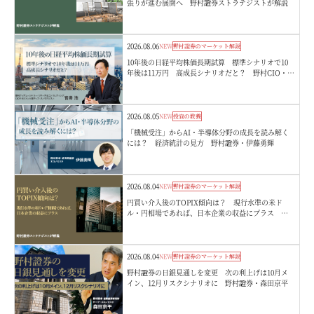
張りが進む展開へ 野村證券ストラテジストが解説
2026.08.06
NEW
野村證券のマーケット解説
10年後の日経平均株価長期試算 標準シナリオで10
年後は11万円 高成長シナリオだと？ 野村CIO・宮
嵜浩
2026.08.05
NEW
投資の教養
「機械受注」からAI・半導体分野の成長を読み解く
には？ 経済統計の見方 野村證券・伊藤勇輝
2026.08.04
NEW
野村證券のマーケット解説
円買い介入後のTOPIX傾向は？ 現行水準の米ド
ル・円相場であれば、日本企業の収益にプラス 野
村證券ストラテジストが解説
2026.08.04
NEW
野村證券のマーケット解説
野村證券の日銀見通しを変更 次の利上げは10月メ
イン、12月リスクシナリオに 野村證券・森田京平