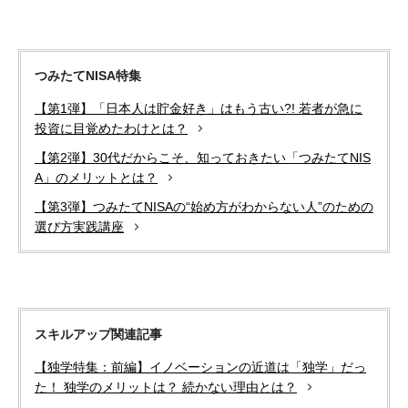
つみたてNISA特集
【第1弾】「日本人は貯金好き」はもう古い?! 若者が急に
投資に目覚めたわけとは？
【第2弾】30代だからこそ、知っておきたい「つみたてNIS
A」のメリットとは？
【第3弾】つみたてNISAの“始め方がわからない人”のための
選び方実践講座
スキルアップ関連記事
【独学特集：前編】イノベーションの近道は「独学」だっ
た！ 独学のメリットは？ 続かない理由とは？