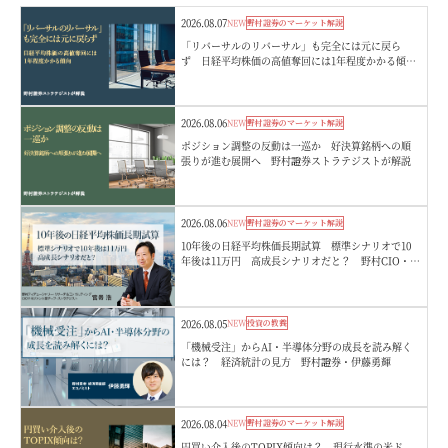
2026.08.07
NEW
野村證券のマーケット解説
「リバーサルのリバーサル」も完全には元に戻ら
ず 日経平均株価の高値奪回には1年程度かかる傾
向 野村證券ストラテジストが解説
2026.08.06
NEW
野村證券のマーケット解説
ポジション調整の反動は一巡か 好決算銘柄への順
張りが進む展開へ 野村證券ストラテジストが解説
2026.08.06
NEW
野村證券のマーケット解説
10年後の日経平均株価長期試算 標準シナリオで10
年後は11万円 高成長シナリオだと？ 野村CIO・宮
嵜浩
2026.08.05
NEW
投資の教養
「機械受注」からAI・半導体分野の成長を読み解く
には？ 経済統計の見方 野村證券・伊藤勇輝
2026.08.04
NEW
野村證券のマーケット解説
円買い介入後のTOPIX傾向は？ 現行水準の米ド