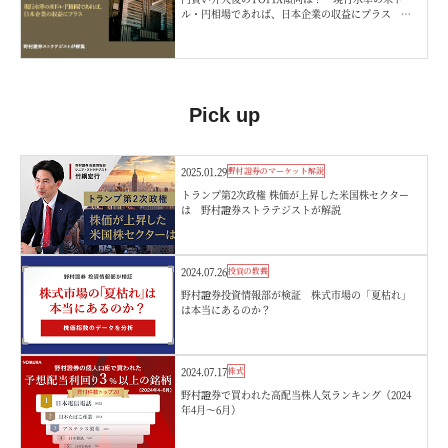
ル・円相場であれば、日本企業の収益にプラス 野
村證券ストラテジストが解説
Pick up
2025.01.29
野村證券のマーケット解説
トランプ第2次政権 株価が上昇した米国株セクター
は 野村證券ストラテジストが解説
2024.07.26
投資の教養
野村證券投資情報部が検証 株式市場の「夏枯れ」
は本当にあるのか？
2024.07.17
株式
野村證券で買われた高配当株人気ランキング（2024
年4月～6月）