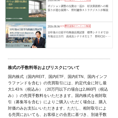
ポジション調整の反動は一巡か 好決算銘柄への順
張りが進む展開へ 野村證券ストラテジストが解説
2026.08.06
NEW
野村證券のマーケット解説
10年後の日経平均株価長期試算 標準シナリオで10
年後は11万円 高成長シナリオだと？ 野村CIO・宮
嵜浩
株式の手数料等およびリスクについて
国内株式（国内REIT、国内ETF、国内ETN、国内インフ
ラファンドを含む）の売買取引には、約定代金に対し最
大1.43％（税込み）（20万円以下の場合は2,860円（税込
み））の売買手数料をいただきます。国内株式を相対取
引（募集等を含む）によりご購入いただく場合は、購入
対価のみお支払いいただきます。ただし、相対取引によ
る売買においても、お客様との合意に基づき、別途手数