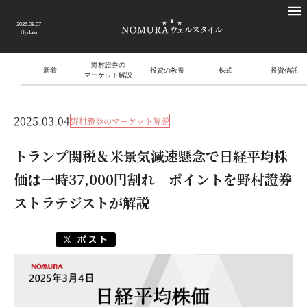
2026.08.07
Update
野村證券の
新着
投資の教養
株式
投資信託
マーケット解説
2025.03.04
野村證券のマーケット解説
トランプ関税＆米景気減速懸念で日経平均株
価は一時37,000円割れ ポイントを野村證券
ストラテジストが解説