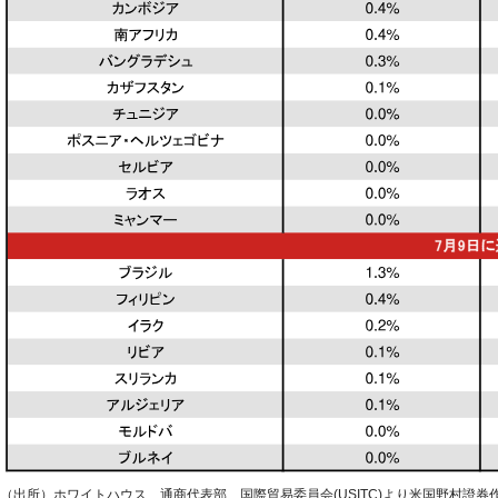
（出所）ホワイトハウス、通商代表部、国際貿易委員会(USITC)より米国野村證券