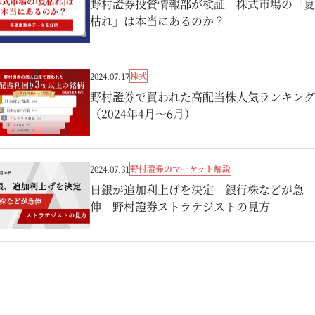
野村證券投資情報部が検証 株式市場の「夏
枯れ」は本当にあるのか？
株式
2024.07.17
野村證券で買われた高配当株人気ランキング
（2024年4月～6月）
野村證券のマーケット解説
2024.07.31
日銀が追加利上げを決定 銀行株などが急
伸 野村證券ストラテジストの見方