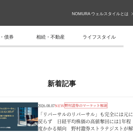
NOMURA ウェルスタイルとは
・債券
相続・不動産
ライフスタイル
新着記事
野村證券のマーケット解説
2026.08.07
NEW
「リバーサルのリバーサル」も完全には元に
戻らず 日経平均株価の高値奪回には1年程
度かかる傾向 野村證券ストラテジストが解