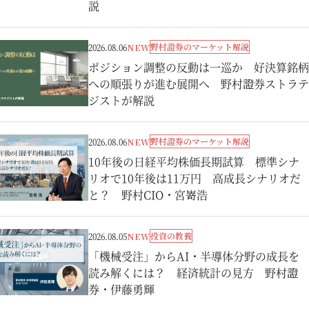
説
野村證券のマーケット解説
2026.08.06
NEW
ポジション調整の反動は一巡か 好決算銘柄
への順張りが進む展開へ 野村證券ストラテ
ジストが解説
野村證券のマーケット解説
2026.08.06
NEW
10年後の日経平均株価長期試算 標準シナ
リオで10年後は11万円 高成長シナリオだ
と？ 野村CIO・宮嵜浩
投資の教養
2026.08.05
NEW
「機械受注」からAI・半導体分野の成長を
読み解くには？ 経済統計の見方 野村證
券・伊藤勇輝