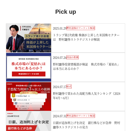
Pick up
2025.01.29
野村證券のマーケット解説
トランプ第2次政権 株価が上昇した米国株セクター
は 野村證券ストラテジストが解説
2024.07.26
投資の教養
野村證券投資情報部が検証 株式市場の「夏枯れ」
は本当にあるのか？
2024.07.17
株式
野村證券で買われた高配当株人気ランキング（2024
年4月～6月）
2024.07.31
野村證券のマーケット解説
日銀が追加利上げを決定 銀行株などが急伸 野村
證券ストラテジストの見方