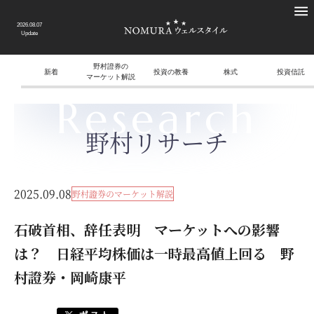
2026.08.07
Update
野村證券の
新着
投資の教養
株式
投資信託
マーケット解説
Research
野村リサーチ
2025.09.08
野村證券のマーケット解説
石破首相、辞任表明 マーケットへの影響
は？ 日経平均株価は一時最高値上回る 野
村證券・岡崎康平