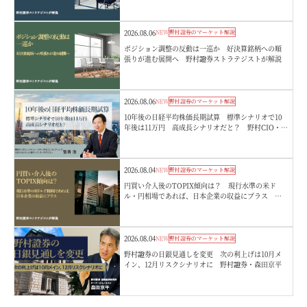
向 野村證券ストラテジストが解説
2026.08.06
NEW
野村證券のマーケット解説
ポジション調整の反動は一巡か 好決算銘柄への順
張りが進む展開へ 野村證券ストラテジストが解説
2026.08.06
NEW
野村證券のマーケット解説
10年後の日経平均株価長期試算 標準シナリオで10
年後は11万円 高成長シナリオだと？ 野村CIO・宮
嵜浩
2026.08.04
NEW
野村證券のマーケット解説
円買い介入後のTOPIX傾向は？ 現行水準の米ド
ル・円相場であれば、日本企業の収益にプラス 野
村證券ストラテジストが解説
2026.08.04
NEW
野村證券のマーケット解説
野村證券の日銀見通しを変更 次の利上げは10月メ
イン、12月リスクシナリオに 野村證券・森田京平