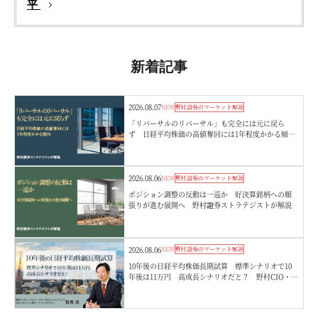
平
新着記事
2026.08.07
NEW
野村證券のマーケット解説
「リバーサルのリバーサル」も完全には元に戻ら
ず 日経平均株価の高値奪回には1年程度かかる傾
向 野村證券ストラテジストが解説
2026.08.06
NEW
野村證券のマーケット解説
ポジション調整の反動は一巡か 好決算銘柄への順
張りが進む展開へ 野村證券ストラテジストが解説
2026.08.06
NEW
野村證券のマーケット解説
10年後の日経平均株価長期試算 標準シナリオで10
年後は11万円 高成長シナリオだと？ 野村CIO・宮
嵜浩