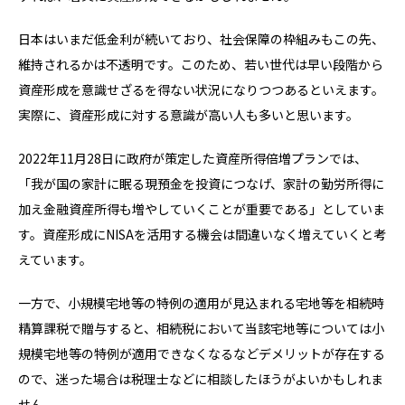
日本はいまだ低金利が続いており、社会保障の枠組みもこの先、
維持されるかは不透明です。このため、若い世代は早い段階から
資産形成を意識せざるを得ない状況になりつつあるといえます。
実際に、資産形成に対する意識が高い人も多いと思います。
2022年11月28日に政府が策定した資産所得倍増プランでは、
「我が国の家計に眠る現預金を投資につなげ、家計の勤労所得に
加え金融資産所得も増やしていくことが重要である」としていま
す。資産形成にNISAを活用する機会は間違いなく増えていくと考
えています。
一方で、小規模宅地等の特例の適用が見込まれる宅地等を相続時
精算課税で贈与すると、相続税において当該宅地等については小
規模宅地等の特例が適用できなくなるなどデメリットが存在する
ので、迷った場合は税理士などに相談したほうがよいかもしれま
せん。