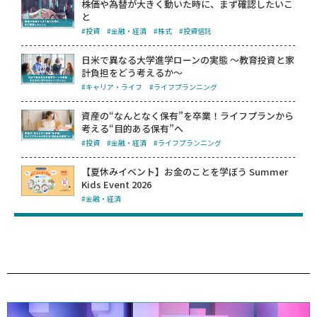
株価や為替が大きく動いた時に、まず確認したいこ
と
#投資
#金融・経済
#株式
#投資信託
日米で異なる大学進学ローンの実態 ～教育投資と家
計負担をどう考えるか～
#キャリア・ライフ
#ライフプランニング
資産の“なんとなく保有”を卒業！ライフプランから
考える“目的ある保有”へ
#投資
#金融・経済
#ライフプランニング
【夏休みイベント】お金のことを学ぼう Summer
Kids Event 2026
#金融・経済