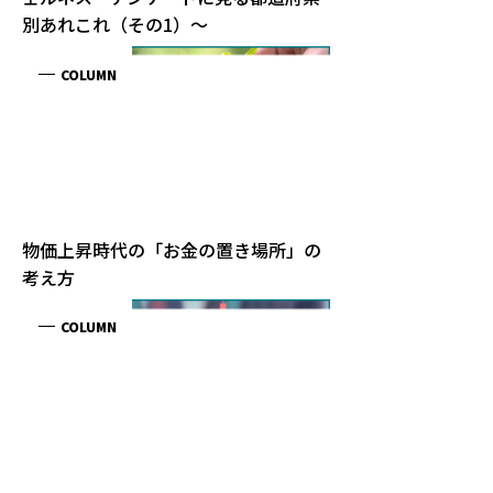
別あれこれ（その1）～
1
2
3
4
5
6
7
8
9
10
11
12
13
14
15
PICK UP
人生に満足している人の割合が一番多いのは何県？ ～
ファイナンシャル・ウェルネス・アンケートに見る都
道府県別あれこれ（その1）～
#金融・経済
#キャリア・ライフ
#ライフプランニング
物価上昇時代の「お金の置き場所」の考え方
#投資
株価や為替が大きく動いた時に、まず確認したいこと
#投資
#金融・経済
#株式
#投資信託
日米で異なる大学進学ローンの実態 ～教育投資と家計
負担をどう考えるか～