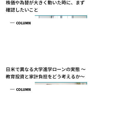
#キャリア・ライフ
#ライフプランニング
資産の“なんとなく保有”を卒業！ライフプランから考
える“目的ある保有”へ
#投資
#金融・経済
#ライフプランニング
【夏休みイベント】お金のことを学ぼう Summer Kids
Event 2026
#金融・経済
What's New
新着情報