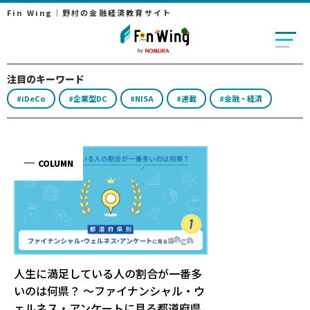
Fin Wing｜野村の金融経済教育サイト
注目のキーワード
#iDeCo
#企業型DC
#NISA
#連載
#金融・経済
から受け
COLUMN
COL
Previous
Next
人生に満足している人の割合が一番多
物価上昇
いのは何県？ ～ファイナンシャル・ウ
考え方
ェルネス・アンケートに見る都道府県