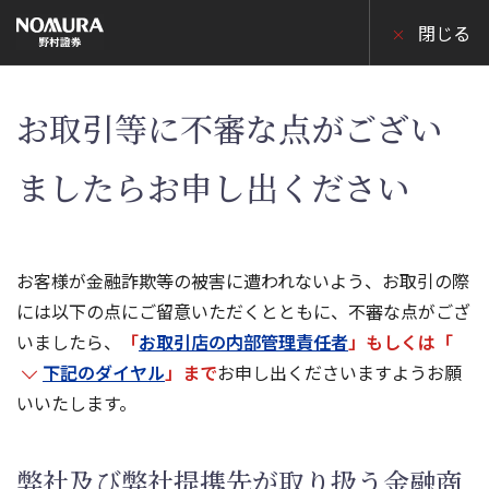
こ
の
閉じる
ペ
ー
ジ
の
本
お取引等に不審な点がござい
文
へ
ましたらお申し出ください
お客様が金融詐欺等の被害に遭われないよう、お取引の際
には以下の点にご留意いただくとともに、不審な点がござ
いましたら、
「
お取引店の内部管理責任者
」もしくは「
下記のダイヤル
」まで
お申し出くださいますようお願
いいたします。
弊社及び弊社提携先が取り扱う金融商