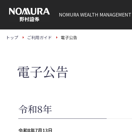
こ
の
ペ
NOMURA
WEALTH MANAGEMENT
ー
ジ
の
本
文
トップ
ご利用ガイド
電子公告
へ
電子公告
令和8年
令和8年7月13日