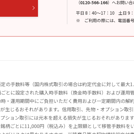
（
0120-566-166
）
へお問い合
平日 8：40～17：10
土日 9
ご利用の際には、電話番
の手数料等（国内株式取引の場合は約定代金に対して最大1.43
柄ごとに設定された購入時手数料（換金時手数料）および運用
約時・運用期間中にご負担いただく費用および一定期間内の解
失が生じるおそれがあります。信用取引、先物・オプション取
オプション取引には元本を超える損失が生じるおそれがありま
銘柄ごとに11,000円（税込み）を上限額として移管手数料