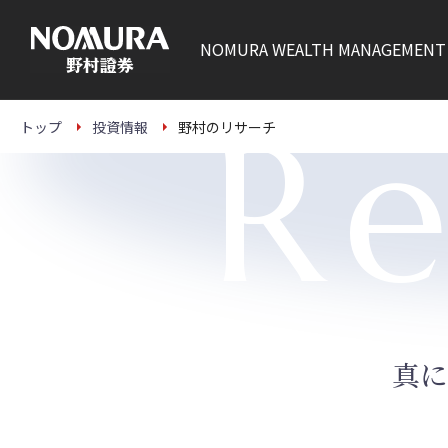
こ
の
ペ
NOMURA
WEALTH MANAGEMENT
ー
ジ
の
本
Re
文
トップ
投資情報
野村のリサーチ
へ
真に