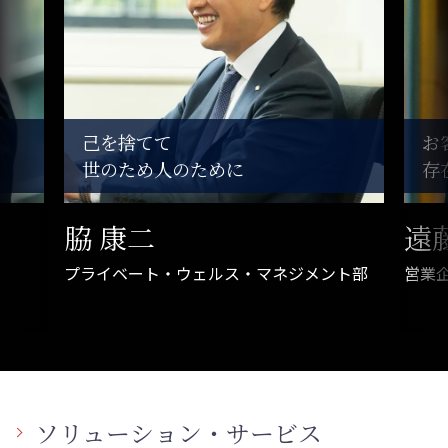
己を捨てて
お
世のため人のために
存
脇 康二
遠
プライベート・ウェルス・マネジメント部
営業
ソリューション・サービス