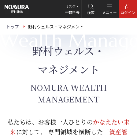
こ
の
リスク・
ペ
手数料等
検索
メニュー
ログイン
ー
ジ
の
トップ
野村ウェルス・マネジメント
本
Wealth Manag
文
へ
野村ウェルス・
マネジメント
NOMURA WEALTH
MANAGEMENT
私たちは、お客様一人ひとりの
かなえたい未
来
に対して、
専門領域を横断した
「資産管