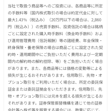
当社で取扱う商品等へのご投資には、各商品等に所定
の手数料等（国内株式取引の場合は約定代金に対して
最大1.43％（税込み）（20万円以下の場合は、2,860
円（税込み））の売買手数料、投資信託の場合は銘柄
ごとに設定された購入時手数料（換金時手数料）およ
び運用管理費用（信託報酬）等の諸経費、年金保険・
終身保険・養老保険の場合は商品ごとに設定された契
約時・運用期間中にご負担いただく費用および一定期
間内の解約時の解約控除、等）をご負担いただく場合
があります。また、各商品等には価格の変動等による
損失が生じるおそれがあります。信用取引、先物・オ
プション取引をご利用いただく場合は、所定の委託保
証金または委託証拠金をいただきます。信用取引、先
物・オプション取引には元本を超える損失が生じるお
それがあります。証券保管振替機構を通じて他の証券
会社等へ株式等を移管する場合には、数量に応じて、