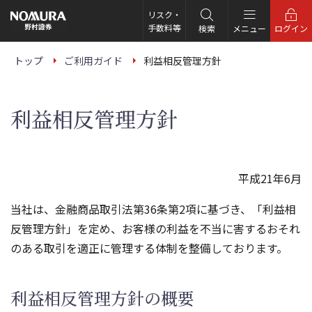
こ
の
リスク・
ペ
手数料等
検索
メニュー
ログイン
ー
ジ
の
トップ
ご利用ガイド
利益相反管理方針
本
文
へ
利益相反管理方針
平成21年6月
当社は、金融商品取引法第36条第2項に基づき、「利益相
反管理方針」を定め、お客様の利益を不当に害するおそれ
のある取引を適正に管理する体制を整備しております。
利益相反管理方針の概要