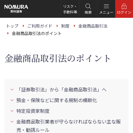
こ
の
リスク・
ペ
手数料等
検索
メニュー
ログイン
ー
ジ
の
トップ
ご利用ガイド
制度
金融商品取引法
本
金融商品取引法のポイント
文
へ
金融商品取引法のポイント
「証券取引法」から「金融商品取引法」へ
預金・保険などに関する規制の横断化
特定投資家制度
金融商品取引業者が守らなければならない主な販
売・勧誘ルール