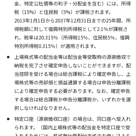
金、特定公社債等の利子・分配金を含む）には、所得
税（15%）と住民税（5%）が課税されます。
2013年1月1日から2037年12月31日までの25年間、所
得税額に対して復興特別所得税として2.1％が課税さ
れ、税率は20.315％（所得税15％、住民税5％、復興
特別所得税0.315％）が適用されます。
上場株式等の配当金等は配当金等受取時の源泉徴収で
納税を完了させ確定申告しないことができますが、配
当控除を受ける場合は総合課税により確定申告し、上
場株式等の売却損と損益通算する場合は申告分離課税
により確定申告する必要があります。なお、確定申告
する場合は総合課税か申告分離課税か、いずれかを選
択しなければなりません。
特定口座（源泉徴収口座）の場合は、同口座へ受入れ
られます。（国内上場株式等の配当金を特定口座で受
入れるためには、株式数比例配分方式のお申し込みも