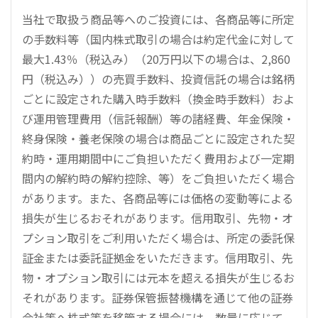
当社で取扱う商品等へのご投資には、各商品等に所定
の手数料等（国内株式取引の場合は約定代金に対して
最大1.43％（税込み）（20万円以下の場合は、2,860
円（税込み））の売買手数料、投資信託の場合は銘柄
ごとに設定された購入時手数料（換金時手数料）およ
び運用管理費用（信託報酬）等の諸経費、年金保険・
終身保険・養老保険の場合は商品ごとに設定された契
約時・運用期間中にご負担いただく費用および一定期
間内の解約時の解約控除、等）をご負担いただく場合
があります。また、各商品等には価格の変動等による
損失が生じるおそれがあります。信用取引、先物・オ
プション取引をご利用いただく場合は、所定の委託保
証金または委託証拠金をいただきます。信用取引、先
物・オプション取引には元本を超える損失が生じるお
それがあります。証券保管振替機構を通じて他の証券
会社等へ株式等を移管する場合には、数量に応じて、