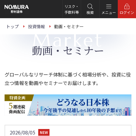
こ
の
リスク・
ペ
手数料等
検索
メニュー
ログイン
ー
ジ
の
トップ
投資情報
動画・セミナー
本
Market
文
へ
動画・セミナー
グローバルなリサーチ体制に基づく相場分析や、投資に役
立つ情報を動画やセミナーでお届けします。
2026/08/05
NEW