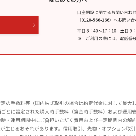
口座開設に関するお問い合わ
（
0120-566-166
）
へお問い合
平日 8：40～17：10
土日 9
ご利用の際には、電話番
の手数料等（国内株式取引の場合は約定代金に対して最大1.43
柄ごとに設定された購入時手数料（換金時手数料）および運用
約時・運用期間中にご負担いただく費用および一定期間内の解
失が生じるおそれがあります。信用取引、先物・オプション取