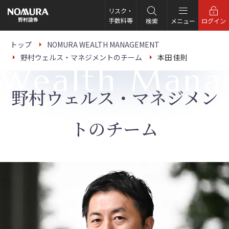
こ
の
リスク・
ペ
手数料等
検索
メニュー
ログイン
ー
ジ
の
トップ
NOMURA WEALTH MANAGEMENT
本
野村ウェルス・マネジメントのチーム
本田 佳則
文
Wealth Mana
へ
野村ウェルス・マネジメン
トのチーム