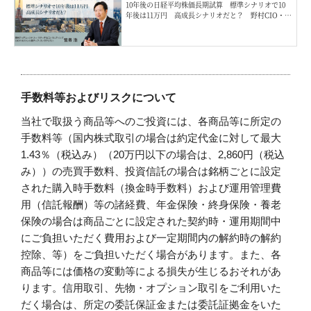
10年後の日経平均株価長期試算 標準シナリオで10
年後は11万円 高成長シナリオだと？ 野村CIO・宮
嵜浩
手数料等およびリスクについて
当社で取扱う商品等へのご投資には、各商品等に所定の
手数料等（国内株式取引の場合は約定代金に対して最大
1.43％（税込み）（20万円以下の場合は、2,860円（税込
み））の売買手数料、投資信託の場合は銘柄ごとに設定
された購入時手数料（換金時手数料）および運用管理費
用（信託報酬）等の諸経費、年金保険・終身保険・養老
保険の場合は商品ごとに設定された契約時・運用期間中
にご負担いただく費用および一定期間内の解約時の解約
控除、等）をご負担いただく場合があります。また、各
商品等には価格の変動等による損失が生じるおそれがあ
ります。信用取引、先物・オプション取引をご利用いた
だく場合は、所定の委託保証金または委託証拠金をいた