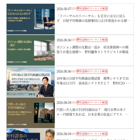
2026.08.07
NEW
野村證券のマーケット解説
「リバーサルのリバーサル」も完全には元に戻ら
ず 日経平均株価の高値奪回には1年程度かかる傾
向 野村證券ストラテジストが解説
2026.08.06
NEW
野村證券のマーケット解説
ポジション調整の反動は一巡か 好決算銘柄への順
張りが進む展開へ 野村證券ストラテジストが解説
2026.08.06
NEW
野村證券のマーケット解説
10年後の日経平均株価長期試算 標準シナリオで10
年後は11万円 高成長シナリオだと？ 野村CIO・宮
嵜浩
2026.08.04
NEW
野村證券のマーケット解説
円買い介入後のTOPIX傾向は？ 現行水準の米ド
ル・円相場であれば、日本企業の収益にプラス 野
村證券ストラテジストが解説
2026.08.04
NEW
野村證券のマーケット解説