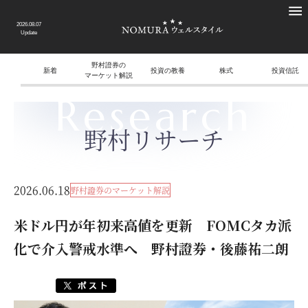
2026.08.07
Update
野村證券の
新着
投資の教養
株式
投資信託
マーケット解説
Research
野村リサーチ
2026.06.18
野村證券のマーケット解説
米ドル円が年初来高値を更新 FOMCタカ派
化で介入警戒水準へ 野村證券・後藤祐二朗