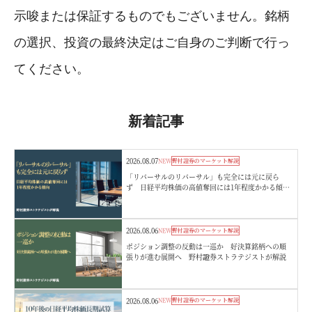
示唆または保証するものでもございません。銘柄
の選択、投資の最終決定はご自身のご判断で行っ
てください。
新着記事
2026.08.07
NEW
野村證券のマーケット解説
「リバーサルのリバーサル」も完全には元に戻ら
ず 日経平均株価の高値奪回には1年程度かかる傾
向 野村證券ストラテジストが解説
2026.08.06
NEW
野村證券のマーケット解説
ポジション調整の反動は一巡か 好決算銘柄への順
張りが進む展開へ 野村證券ストラテジストが解説
2026.08.06
NEW
野村證券のマーケット解説