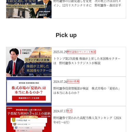
野村證券の日銀見通しを変更 次の利上げは10月メ
イン、12月リスクシナリオに 野村證券・森田京平
Pick up
2025.01.29
野村證券のマーケット解説
トランプ第2次政権 株価が上昇した米国株セクター
は 野村證券ストラテジストが解説
2024.07.26
投資の教養
野村證券投資情報部が検証 株式市場の「夏枯れ」
は本当にあるのか？
2024.07.17
株式
野村證券で買われた高配当株人気ランキング（2024
年4月～6月）