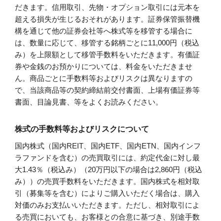
だきます。信用取引、先物・オプション取引には元本を
超える損失が生じるおそれがあります。証券保管振替機
構を通じて他の証券会社等へ株式等を移管する場合に
は、数量に応じて、移管する銘柄ごとに11,000円（税込
み）を上限額として移管手数料をいただきます。有価証
券や金銭のお預かりについては、料金をいただきませ
ん。商品ごとに手数料等およびリスクは異なりますの
で、当該商品等の契約締結前交付書面、上場有価証券等
書面、目論見書、等をよくお読みください。
株式の手数料等およびリスクについて
国内株式（国内REIT、国内ETF、国内ETN、国内インフ
ラファンドを含む）の売買取引には、約定代金に対し最
大1.43％（税込み）（20万円以下の場合は2,860円（税込
み））の売買手数料をいただきます。国内株式を相対取
引（募集等を含む）によりご購入いただく場合は、購入
対価のみお支払いいただきます。ただし、相対取引によ
る売買においても、お客様との合意に基づき、別途手数