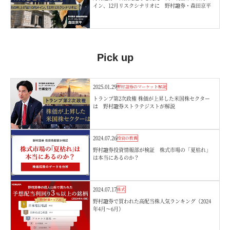
イン、12月リスクシナリオに 野村證券・森田京平
Pick up
2025.01.29
野村證券のマーケット解説
トランプ第2次政権 株価が上昇した米国株セクター
は 野村證券ストラテジストが解説
2024.07.26
投資の教養
野村證券投資情報部が検証 株式市場の「夏枯れ」
は本当にあるのか？
2024.07.17
株式
野村證券で買われた高配当株人気ランキング（2024
年4月～6月）