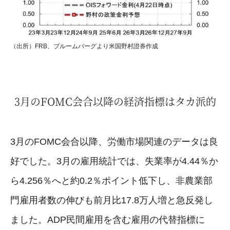
（出所）FRB、ブルームバーグより米国野村證券作成
3月のFOMC会合以降の経済指標はタカ派的
3月のFOMC会合以降、労働市場関連のデータは良
好でした。3月の雇用統計では、失業率が4.44％か
ら4.256％へと約0.2％ポイント低下し、非農業部
門雇用者数の伸びも前月比17.8万人増と急反発し
ました。ADP民間雇用を含む雇用の代替指標に