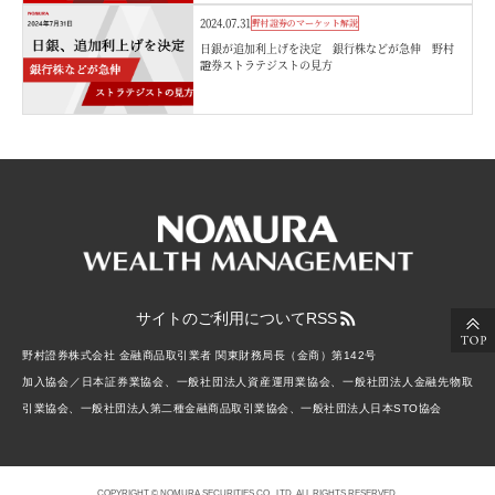
2024.07.31
野村證券のマーケット解説
日銀が追加利上げを決定 銀行株などが急伸 野村
證券ストラテジストの見方
サイトのご利用について
RSS
野村證券株式会社 金融商品取引業者 関東財務局長（金商）第142号
加入協会／日本証券業協会、一般社団法人資産運用業協会、一般社団法人金融先物取
引業協会、一般社団法人第二種金融商品取引業協会、一般社団法人日本STO協会
COPYRIGHT © NOMURA SECURITIES CO., LTD. ALL RIGHTS RESERVED.