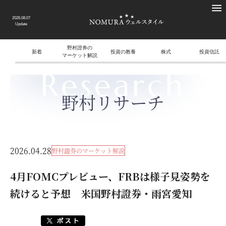
2026.08.07
Update
野村證券の
新着
投資の教養
株式
投資信託
マーケット解説
Research
野村リサーチ
2026.04.28
野村證券のマーケット解説
4月FOMCプレビュー、FRBは様子見姿勢を
続けると予想 米国野村證券・雨宮愛知