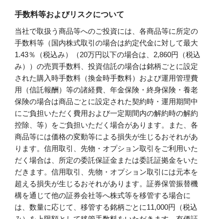
手数料等およびリスクについて
当社で取扱う商品等へのご投資には、各商品等に所定の
手数料等（国内株式取引の場合は約定代金に対して最大
1.43％（税込み）（20万円以下の場合は、2,860円（税込
み））の売買手数料、投資信託の場合は銘柄ごとに設定
された購入時手数料（換金時手数料）および運用管理費
用（信託報酬）等の諸経費、年金保険・終身保険・養老
保険の場合は商品ごとに設定された契約時・運用期間中
にご負担いただく費用および一定期間内の解約時の解約
控除、等）をご負担いただく場合があります。また、各
商品等には価格の変動等による損失が生じるおそれがあ
ります。信用取引、先物・オプション取引をご利用いた
だく場合は、所定の委託保証金または委託証拠金をいた
だきます。信用取引、先物・オプション取引には元本を
超える損失が生じるおそれがあります。証券保管振替機
構を通じて他の証券会社等へ株式等を移管する場合に
は、数量に応じて、移管する銘柄ごとに11,000円（税込
み）を上限額として移管手数料をいただきます。有価証