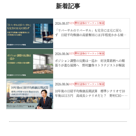
新着記事
2026.08.07
NEW
野村證券のマーケット解説
「リバーサルのリバーサル」も完全には元に戻ら
ず 日経平均株価の高値奪回には1年程度かかる傾
向 野村證券ストラテジストが解説
2026.08.06
NEW
野村證券のマーケット解説
ポジション調整の反動は一巡か 好決算銘柄への順
張りが進む展開へ 野村證券ストラテジストが解説
2026.08.06
NEW
野村證券のマーケット解説
10年後の日経平均株価長期試算 標準シナリオで10
年後は11万円 高成長シナリオだと？ 野村CIO・宮
嵜浩