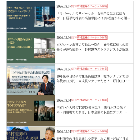
2026.08.07
NEW
野村證券のマーケット解説
「リバーサルのリバーサル」も完全には元に戻ら
ず 日経平均株価の高値奪回には1年程度かかる傾
向 野村證券ストラテジストが解説
2026.08.06
NEW
野村證券のマーケット解説
ポジション調整の反動は一巡か 好決算銘柄への順
張りが進む展開へ 野村證券ストラテジストが解説
2026.08.06
NEW
野村證券のマーケット解説
10年後の日経平均株価長期試算 標準シナリオで10
年後は11万円 高成長シナリオだと？ 野村CIO・宮
嵜浩
2026.08.04
NEW
野村證券のマーケット解説
円買い介入後のTOPIX傾向は？ 現行水準の米ド
ル・円相場であれば、日本企業の収益にプラス 野
村證券ストラテジストが解説
2026.08.04
NEW
野村證券のマーケット解説
野村證券の日銀見通しを変更 次の利上げは10月メ