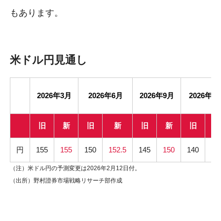
もあります。
米ドル円見通し
2026年3月
2026年6月
2026年9月
2026年1
旧
新
旧
新
旧
新
旧
円
155
155
150
152.5
145
150
140
14
（注）米ドル円の予測変更は2026年2月12日付。
（出所）野村證券市場戦略リサーチ部作成