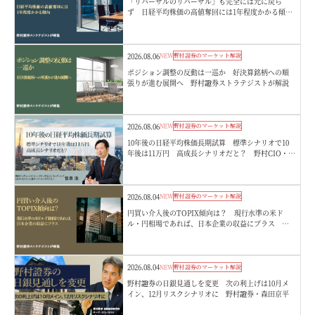
「リバーサルのリバーサル」も完全には元に戻ら
ず 日経平均株価の高値奪回には1年程度かかる傾
向 野村證券ストラテジストが解説
2026.08.06
NEW
野村證券のマーケット解説
ポジション調整の反動は一巡か 好決算銘柄への順
張りが進む展開へ 野村證券ストラテジストが解説
2026.08.06
NEW
野村證券のマーケット解説
10年後の日経平均株価長期試算 標準シナリオで10
年後は11万円 高成長シナリオだと？ 野村CIO・宮
嵜浩
2026.08.04
NEW
野村證券のマーケット解説
円買い介入後のTOPIX傾向は？ 現行水準の米ド
ル・円相場であれば、日本企業の収益にプラス 野
村證券ストラテジストが解説
2026.08.04
NEW
野村證券のマーケット解説
野村證券の日銀見通しを変更 次の利上げは10月メ
イン、12月リスクシナリオに 野村證券・森田京平