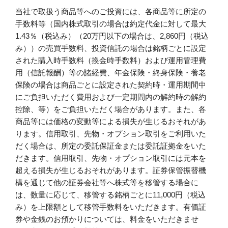
当社で取扱う商品等へのご投資には、各商品等に所定の
手数料等（国内株式取引の場合は約定代金に対して最大
1.43％（税込み）（20万円以下の場合は、2,860円（税込
み））の売買手数料、投資信託の場合は銘柄ごとに設定
された購入時手数料（換金時手数料）および運用管理費
用（信託報酬）等の諸経費、年金保険・終身保険・養老
保険の場合は商品ごとに設定された契約時・運用期間中
にご負担いただく費用および一定期間内の解約時の解約
控除、等）をご負担いただく場合があります。また、各
商品等には価格の変動等による損失が生じるおそれがあ
ります。信用取引、先物・オプション取引をご利用いた
だく場合は、所定の委託保証金または委託証拠金をいた
だきます。信用取引、先物・オプション取引には元本を
超える損失が生じるおそれがあります。証券保管振替機
構を通じて他の証券会社等へ株式等を移管する場合に
は、数量に応じて、移管する銘柄ごとに11,000円（税込
み）を上限額として移管手数料をいただきます。有価証
券や金銭のお預かりについては、料金をいただきませ