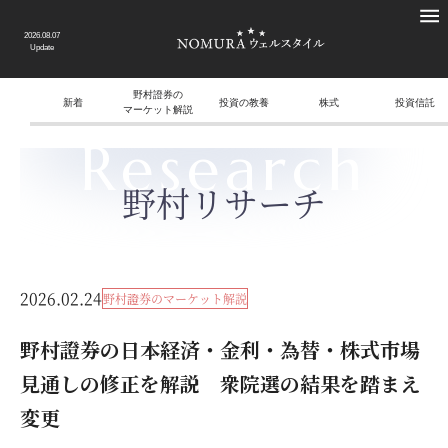
2026.08.07
Update
野村證券の
新着
投資の教養
株式
投資信託
マーケット解説
Research
野村リサーチ
2026.02.24
野村證券のマーケット解説
野村證券の日本経済・金利・為替・株式市場
見通しの修正を解説 衆院選の結果を踏まえ
変更