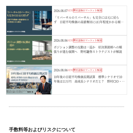
2026.08.07
NEW
野村證券のマーケット解説
「リバーサルのリバーサル」も完全には元に戻ら
ず 日経平均株価の高値奪回には1年程度かかる傾
向 野村證券ストラテジストが解説
2026.08.06
NEW
野村證券のマーケット解説
ポジション調整の反動は一巡か 好決算銘柄への順
張りが進む展開へ 野村證券ストラテジストが解説
2026.08.06
NEW
野村證券のマーケット解説
10年後の日経平均株価長期試算 標準シナリオで10
年後は11万円 高成長シナリオだと？ 野村CIO・宮
嵜浩
手数料等およびリスクについて