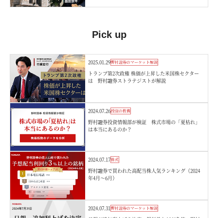
Pick up
2025.01.29
野村證券のマーケット解説
トランプ第2次政権 株価が上昇した米国株セクター
は 野村證券ストラテジストが解説
2024.07.26
投資の教養
野村證券投資情報部が検証 株式市場の「夏枯れ」
は本当にあるのか？
2024.07.17
株式
野村證券で買われた高配当株人気ランキング（2024
年4月～6月）
2024.07.31
野村證券のマーケット解説