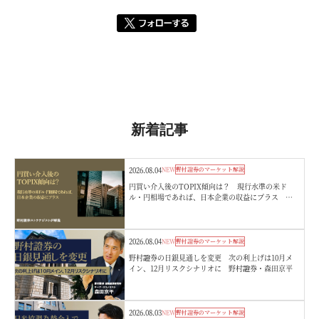
新着記事
2026.08.04
NEW
野村證券のマーケット解説
円買い介入後のTOPIX傾向は？ 現行水準の米ド
ル・円相場であれば、日本企業の収益にプラス 野
村證券ストラテジストが解説
2026.08.04
NEW
野村證券のマーケット解説
野村證券の日銀見通しを変更 次の利上げは10月メ
イン、12月リスクシナリオに 野村證券・森田京平
2026.08.03
NEW
野村證券のマーケット解説