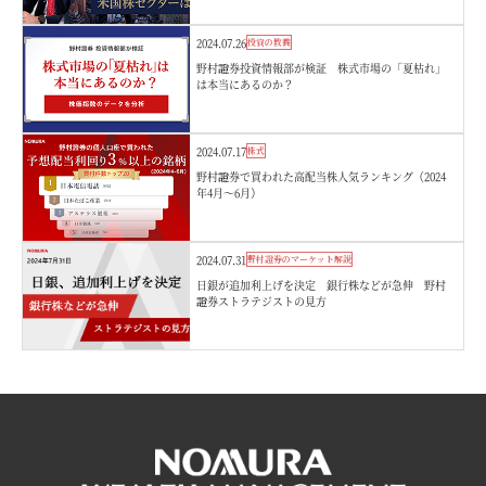
2024.07.26
投資の教養
野村證券投資情報部が検証 株式市場の「夏枯れ」
は本当にあるのか？
2024.07.17
株式
野村證券で買われた高配当株人気ランキング（2024
年4月～6月）
2024.07.31
野村證券のマーケット解説
日銀が追加利上げを決定 銀行株などが急伸 野村
證券ストラテジストの見方