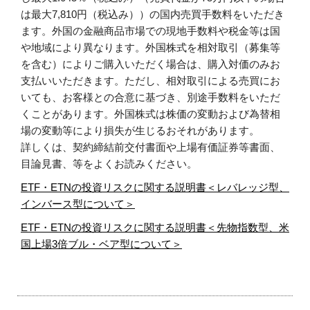
は最大7,810円（税込み））の国内売買手数料をいただき
ます。外国の金融商品市場での現地手数料や税金等は国
や地域により異なります。外国株式を相対取引（募集等
を含む）によりご購入いただく場合は、購入対価のみお
支払いいただきます。ただし、相対取引による売買にお
いても、お客様との合意に基づき、別途手数料をいただ
くことがあります。外国株式は株価の変動および為替相
場の変動等により損失が生じるおそれがあります。
詳しくは、契約締結前交付書面や上場有価証券等書面、
目論見書、等をよくお読みください。
ETF・ETNの投資リスクに関する説明書＜レバレッジ型、
インバース型について＞
ETF・ETNの投資リスクに関する説明書＜先物指数型、米
国上場3倍ブル・ベア型について＞