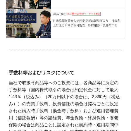
2026.08.03
NEW
野村證券のマーケット解説
日米協調為替介入で円安是正は新局面入り 日銀利
上げ圧力が高まる可能性 野村證券・後藤祐二朗
手数料等およびリスクについて
当社で取扱う商品等へのご投資には、各商品等に所定の
手数料等（国内株式取引の場合は約定代金に対して最大
1.43％（税込み）（20万円以下の場合は、2,860円（税込
み））の売買手数料、投資信託の場合は銘柄ごとに設定
された購入時手数料（換金時手数料）および運用管理費
用（信託報酬）等の諸経費、年金保険・終身保険・養老
保険の場合は商品ごとに設定された契約時・運用期間中