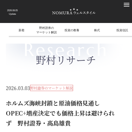
2026.08.05
Update
野村證券の
新着
投資の教養
株式
投資信託
マーケット解説
Research
野村リサーチ
2026.03.03
野村證券のマーケット解説
ホルムズ海峡封鎖と原油価格見通し
OPEC+増産決定でも価格上昇は避けられ
ず 野村證券・髙島雄貴