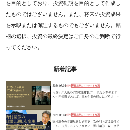
を目的としており、投資勧誘を目的として作成し
たものではございません。また、将来の投資成果
を示唆または保証するものでもございません。銘
柄の選択、投資の最終決定はご自身のご判断で行
ってください。
新着記事
2026.08.04
NEW
野村證券のマーケット解説
円買い介入後のTOPIX傾向は？ 現行水準の米ド
ル・円相場であれば、日本企業の収益にプラス 野
村證券ストラテジストが解説
2026.08.04
NEW
野村證券のマーケット解説
野村證券の日銀見通しを変更 次の利上げは10月メ
イン、12月リスクシナリオに 野村證券・森田京平