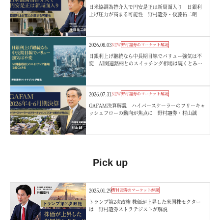
日米協調為替介入で円安是正は新局面入り 日銀利
上げ圧力が高まる可能性 野村證券・後藤祐二朗
2026.08.03
NEW
野村證券のマーケット解説
日銀利上げ継続なら中長期目線でバリュー強気は不
変 AI関連銘柄とのスイッチング相場は続くとみ
る 野村證券ストラテジストが解説
2026.07.31
NEW
野村證券のマーケット解説
GAFAM決算解説 ハイパースケーラーのフリーキャ
ッシュフローの動向が焦点に 野村證券・村山誠
Pick up
2025.01.29
野村證券のマーケット解説
トランプ第2次政権 株価が上昇した米国株セクター
は 野村證券ストラテジストが解説