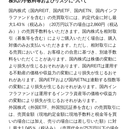
株式の手数料等およびリスクについて
国内株式（国内REIT、国内ETF、国内ETN、国内インフ
ラファンドを含む）の売買取引には、約定代金に対し最
大1.43％（税込み）（20万円以下の場合は2,860円（税込
み））の売買手数料をいただきます。国内株式を相対取
引（募集等を含む）によりご購入いただく場合は、購入
対価のみお支払いいただきます。ただし、相対取引によ
る売買においても、お客様との合意に基づき、別途手数
料をいただくことがあります。国内株式は株価の変動に
より損失が生じるおそれがあります。国内REITは運用す
る不動産の価格や収益力の変動により損失が生じるおそ
れがあります。国内ETFおよび国内ETNは連動する指数等
の変動により損失が生じるおそれがあります。国内イン
フラファンドは運用するインフラ資産等の価格や収益力
の変動により損失が生じるおそれがあります。
外国株式（外国ETF、外国預託証券を含む）の売買取引に
は、売買金額（現地約定金額に現地手数料と税金等を買
いの場合には加え、売りの場合には差し引いた額）に対
し最大1.045％（税込み）（売買代金が75万円以下の場合