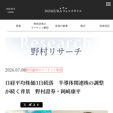
2026.08.07
Update
野村證券の
新着
投資の教養
株式
投資信託
マーケット解説
Research
野村リサーチ
2026.07.08
野村證券のマーケット解説
日経平均株価3日続落 半導体関連株の調整
が続く背景 野村證券・岡崎康平