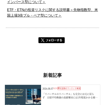
インバース型について＞
ETF・ETNの投資リスクに関する説明書＜先物指数型、米
国上場3倍ブル・ベア型について＞
新着記事
2026.08.07
NEW
野村證券のマーケット解説
「リバーサルのリバーサル」も完全には元に戻ら
ず 日経平均株価の高値奪回には1年程度かかる傾
向 野村證券ストラテジストが解説