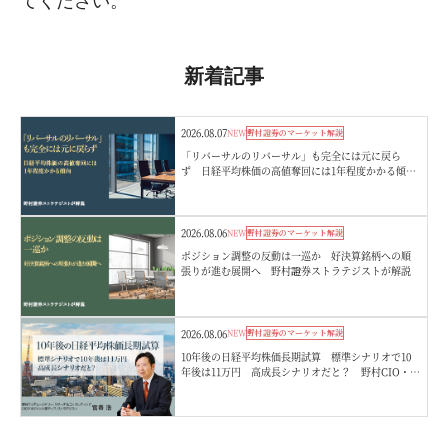
てください。
新着記事
2026.08.07
NEW
野村證券のマーケット解説
「リバーサルのリバーサル」も完全には元に戻ら
ず 日経平均株価の高値奪回には1年程度かかる傾
向 野村證券ストラテジストが解説
2026.08.06
NEW
野村證券のマーケット解説
ポジション調整の反動は一巡か 好決算銘柄への順
張りが進む展開へ 野村證券ストラテジストが解説
2026.08.06
NEW
野村證券のマーケット解説
10年後の日経平均株価長期試算 標準シナリオで10
年後は11万円 高成長シナリオだと？ 野村CIO・宮
嵜浩