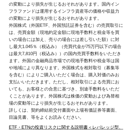
の変動により損失が生じるおそれがあります。国内イン
フラファンドは運用するインフラ資産等の価格や収益力
の変動により損失が生じるおそれがあります。
外国株式（外国ETF、外国預託証券を含む）の売買取引に
は、売買金額（現地約定金額に現地手数料と税金等を買
いの場合には加え、売りの場合には差し引いた額）に対
し最大1.045％（税込み）（売買代金が75万円以下の場合
は最大7,810円（税込み））の国内売買手数料をいただき
ます。外国の金融商品市場での現地手数料や税金等は国
や地域により異なります。外国株式を相対取引（募集等
を含む）によりご購入いただく場合は、購入対価のみお
支払いいただきます。ただし、相対取引による売買にお
いても、お客様との合意に基づき、別途手数料をいただ
くことがあります。外国株式は株価の変動および為替相
場の変動等により損失が生じるおそれがあります。
詳しくは、契約締結前交付書面や上場有価証券等書面、
目論見書、等をよくお読みください。
ETF・ETNの投資リスクに関する説明書＜レバレッジ型、