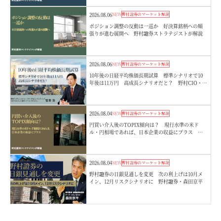
2026.08.06
NEW
野村證券のマーケット解説
ポジション調整の反動は一巡か 好決算銘柄への順
張りが進む展開へ 野村證券ストラテジストが解説
2026.08.06
NEW
野村證券のマーケット解説
10年後の日経平均株価長期試算 標準シナリオで10
年後は11万円 高成長シナリオだと？ 野村CIO・宮
嵜浩
2026.08.04
NEW
野村證券のマーケット解説
円買い介入後のTOPIX傾向は？ 現行水準の米ド
ル・円相場であれば、日本企業の収益にプラス 野
村證券ストラテジストが解説
2026.08.04
NEW
野村證券のマーケット解説
野村證券の日銀見通しを変更 次の利上げは10月メ
イン、12月リスクシナリオに 野村證券・森田京平