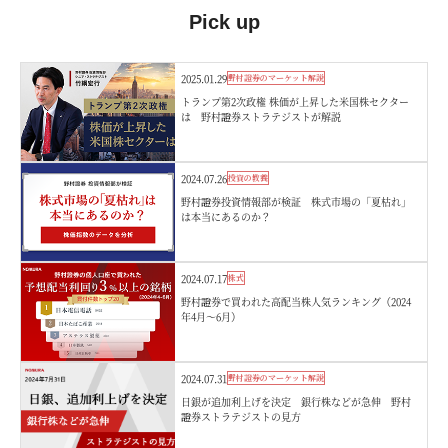
Pick up
2025.01.29
野村證券のマーケット解説
トランプ第2次政権 株価が上昇した米国株セクター
は 野村證券ストラテジストが解説
2024.07.26
投資の教養
野村證券投資情報部が検証 株式市場の「夏枯れ」
は本当にあるのか？
2024.07.17
株式
野村證券で買われた高配当株人気ランキング（2024
年4月～6月）
2024.07.31
野村證券のマーケット解説
日銀が追加利上げを決定 銀行株などが急伸 野村
證券ストラテジストの見方