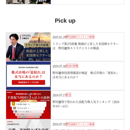
Pick up
2025.01.29
野村證券のマーケット解説
トランプ第2次政権 株価が上昇した米国株セクター
は 野村證券ストラテジストが解説
2024.07.26
投資の教養
野村證券投資情報部が検証 株式市場の「夏枯れ」
は本当にあるのか？
2024.07.17
株式
野村證券で買われた高配当株人気ランキング（2024
年4月～6月）
2024.07.31
野村證券のマーケット解説