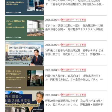
「リバーサルのリバーサル」も完全には元に戻ら
ず 日経平均株価の高値奪回には1年程度かかる傾
向 野村證券ストラテジストが解説
2026.08.06
NEW
野村證券のマーケット解説
ポジション調整の反動は一巡か 好決算銘柄への順
張りが進む展開へ 野村證券ストラテジストが解説
2026.08.06
NEW
野村證券のマーケット解説
10年後の日経平均株価長期試算 標準シナリオで10
年後は11万円 高成長シナリオだと？ 野村CIO・宮
嵜浩
2026.08.04
NEW
野村證券のマーケット解説
円買い介入後のTOPIX傾向は？ 現行水準の米ド
ル・円相場であれば、日本企業の収益にプラス 野
村證券ストラテジストが解説
2026.08.04
NEW
野村證券のマーケット解説
野村證券の日銀見通しを変更 次の利上げは10月メ
イン、12月リスクシナリオに 野村證券・森田京平