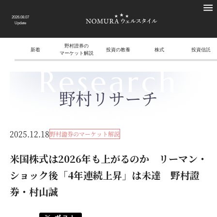
2026.08.07
Update
野村證券の
新着
投資の教養
株式
投資信託
マーケット解説
Research
野村リサーチ
2025.12.18
野村證券のマーケット解説
米国株式は2026年も上がるのか リーマン・
ショック後「4年連続上昇」は未達 野村證
券・村山誠