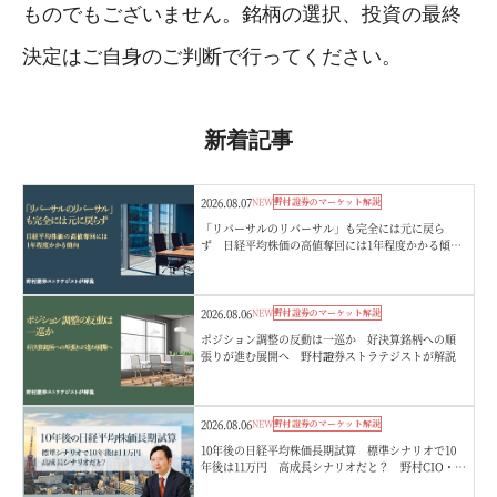
ものでもございません。銘柄の選択、投資の最終
決定はご自身のご判断で行ってください。
新着記事
2026.08.07
NEW
野村證券のマーケット解説
「リバーサルのリバーサル」も完全には元に戻ら
ず 日経平均株価の高値奪回には1年程度かかる傾
向 野村證券ストラテジストが解説
2026.08.06
NEW
野村證券のマーケット解説
ポジション調整の反動は一巡か 好決算銘柄への順
張りが進む展開へ 野村證券ストラテジストが解説
2026.08.06
NEW
野村證券のマーケット解説
10年後の日経平均株価長期試算 標準シナリオで10
年後は11万円 高成長シナリオだと？ 野村CIO・宮
嵜浩