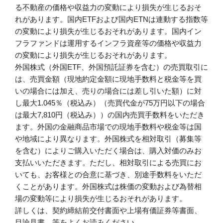
る不動産の価格や収益力の変動により損失が生じるおそ
れがあります。国内ETFおよび国内ETNは連動する指数等
の変動により損失が生じるおそれがあります。国内イン
フラファンドは運用するインフラ資産等の価格や収益力
の変動により損失が生じるおそれがあります。
外国株式（外国ETF、外国預託証券を含む）の売買取引に
は、売買金額（現地約定金額に現地手数料と税金等を買
いの場合には加え、売りの場合には差し引いた額）に対
し最大1.045％（税込み）（売買代金が75万円以下の場合
は最大7,810円（税込み））の国内売買手数料をいただき
ます。外国の金融商品市場での現地手数料や税金等は国
や地域により異なります。外国株式を相対取引（募集等
を含む）によりご購入いただく場合は、購入対価のみお
支払いいただきます。ただし、相対取引による売買にお
いても、お客様との合意に基づき、別途手数料をいただ
くことがあります。外国株式は株価の変動および為替相
場の変動等により損失が生じるおそれがあります。
詳しくは、契約締結前交付書面や上場有価証券等書面、
目論見書、等をよくお読みください。