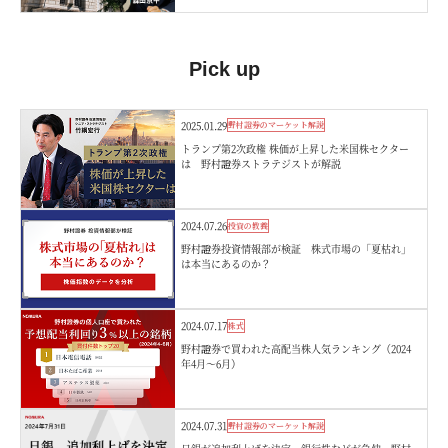
Pick up
2025.01.29
野村證券のマーケット解説
トランプ第2次政権 株価が上昇した米国株セクター
は 野村證券ストラテジストが解説
2024.07.26
投資の教養
野村證券投資情報部が検証 株式市場の「夏枯れ」
は本当にあるのか？
2024.07.17
株式
野村證券で買われた高配当株人気ランキング（2024
年4月～6月）
2024.07.31
野村證券のマーケット解説