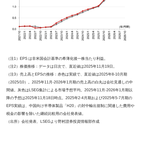
（注1）EPS は非米国会計基準の希薄化後一株当たり利益。
（注2）株価推移：データは日次で、直近値は2025年11月19日。
（注3）売上高とEPSの推移：赤色は実績で、直近値は2025年8-10月期
（2025/10）。2025年11月-2026年1月期の売上高の白丸は会社見通しの中
間値。灰色はLSEG集計による市場予想平均。2025年11月-2026年1月期以
降の予想は2025年11月18日時点。2025年2-4月期および2025年5-7月期の
EPS実績は、中国向け半導体製品「H20」の対中輸出規制に関連した費用や
税金の影響を除いた継続比較用の会社発表値。
（出所）会社発表、LSEGより野村證券投資情報部作成