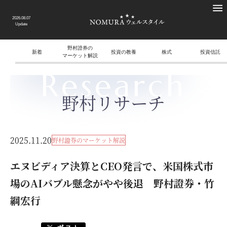
2026.08.07
Update
野村證券の
新着
投資の教養
株式
投資信託
マーケット解説
Research
野村リサーチ
2025.11.20
野村證券のマーケット解説
エヌビディア決算とCEO発言で、米国株式市
場のAIバブル懸念がやや後退 野村證券・竹
綱宏行