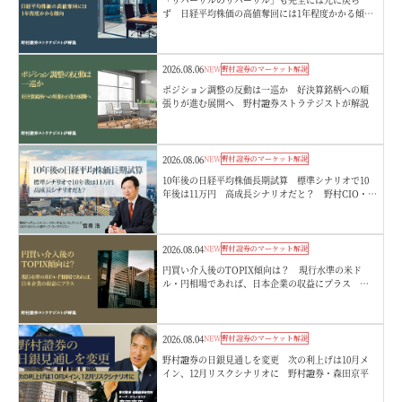
ず 日経平均株価の高値奪回には1年程度かかる傾
向 野村證券ストラテジストが解説
2026.08.06
NEW
野村證券のマーケット解説
ポジション調整の反動は一巡か 好決算銘柄への順
張りが進む展開へ 野村證券ストラテジストが解説
2026.08.06
NEW
野村證券のマーケット解説
10年後の日経平均株価長期試算 標準シナリオで10
年後は11万円 高成長シナリオだと？ 野村CIO・宮
嵜浩
2026.08.04
NEW
野村證券のマーケット解説
円買い介入後のTOPIX傾向は？ 現行水準の米ド
ル・円相場であれば、日本企業の収益にプラス 野
村證券ストラテジストが解説
2026.08.04
NEW
野村證券のマーケット解説
野村證券の日銀見通しを変更 次の利上げは10月メ
イン、12月リスクシナリオに 野村證券・森田京平