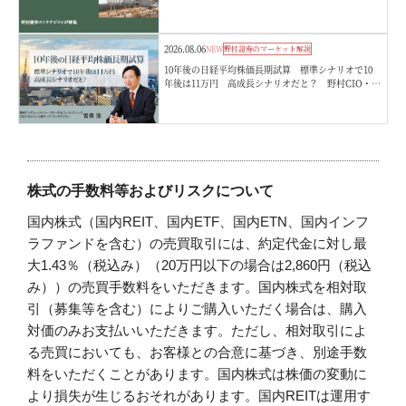
2026.08.06
NEW
野村證券のマーケット解説
10年後の日経平均株価長期試算 標準シナリオで10
年後は11万円 高成長シナリオだと？ 野村CIO・宮
嵜浩
株式の手数料等およびリスクについて
国内株式（国内REIT、国内ETF、国内ETN、国内インフ
ラファンドを含む）の売買取引には、約定代金に対し最
大1.43％（税込み）（20万円以下の場合は2,860円（税込
み））の売買手数料をいただきます。国内株式を相対取
引（募集等を含む）によりご購入いただく場合は、購入
対価のみお支払いいただきます。ただし、相対取引によ
る売買においても、お客様との合意に基づき、別途手数
料をいただくことがあります。国内株式は株価の変動に
より損失が生じるおそれがあります。国内REITは運用す