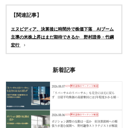
【関連記事】
エヌビディア、決算後に時間外で株価下落 AIブーム
主導の米株上昇はまだ期待できるか 野村證券・竹綱
宏行
新着記事
2026.08.07
NEW
野村證券のマーケット解説
「リバーサルのリバーサル」も完全には元に戻ら
ず 日経平均株価の高値奪回には1年程度かかる傾
向 野村證券ストラテジストが解説
2026.08.06
NEW
野村證券のマーケット解説
ポジション調整の反動は一巡か 好決算銘柄への順
張りが進む展開へ 野村證券ストラテジストが解説