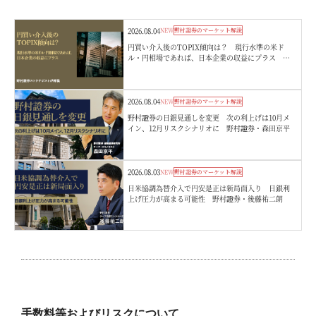
2026.08.04
NEW
野村證券のマーケット解説
円買い介入後のTOPIX傾向は？ 現行水準の米ド
ル・円相場であれば、日本企業の収益にプラス 野
村證券ストラテジストが解説
2026.08.04
NEW
野村證券のマーケット解説
野村證券の日銀見通しを変更 次の利上げは10月メ
イン、12月リスクシナリオに 野村證券・森田京平
2026.08.03
NEW
野村證券のマーケット解説
日米協調為替介入で円安是正は新局面入り 日銀利
上げ圧力が高まる可能性 野村證券・後藤祐二朗
手数料等およびリスクについて