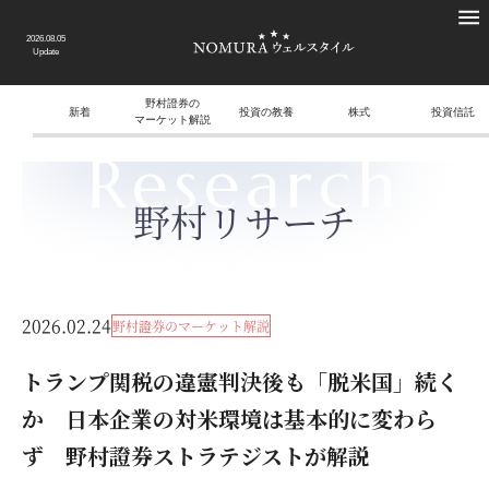
2026.08.05
Update
野村證券の
新着
投資の教養
株式
投資信託
マーケット解説
Research
野村リサーチ
2026.02.24
野村證券のマーケット解説
トランプ関税の違憲判決後も「脱米国」続く
か 日本企業の対米環境は基本的に変わら
ず 野村證券ストラテジストが解説