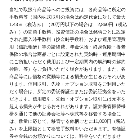
当社で取扱う商品等へのご投資には、各商品等に所定の
手数料等（国内株式取引の場合は約定代金に対して最大
1.43％（税込み）（20万円以下の場合は、2,860円（税込
み））の売買手数料、投資信託の場合は銘柄ごとに設定
された購入時手数料（換金時手数料）および運用管理費
用（信託報酬）等の諸経費、年金保険・終身保険・養老
保険の場合は商品ごとに設定された契約時・運用期間中
にご負担いただく費用および一定期間内の解約時の解約
控除、等）をご負担いただく場合があります。また、各
商品等には価格の変動等による損失が生じるおそれがあ
ります。信用取引、先物・オプション取引をご利用いた
だく場合は、所定の委託保証金または委託証拠金をいた
だきます。信用取引、先物・オプション取引には元本を
超える損失が生じるおそれがあります。証券保管振替機
構を通じて他の証券会社等へ株式等を移管する場合に
は、数量に応じて、移管する銘柄ごとに11,000円（税込
み）を上限額として移管手数料をいただきます。有価証
券や金銭のお預かりについては、料金をいただきませ