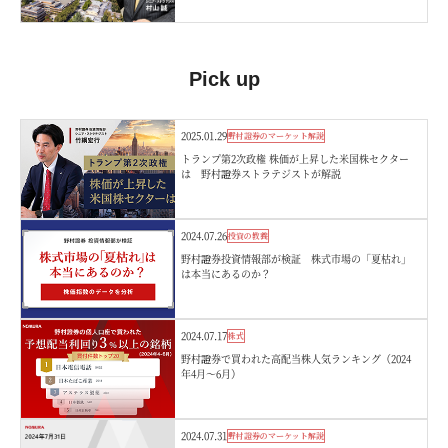
Pick up
2025.01.29
野村證券のマーケット解説
トランプ第2次政権 株価が上昇した米国株セクター
は 野村證券ストラテジストが解説
2024.07.26
投資の教養
野村證券投資情報部が検証 株式市場の「夏枯れ」
は本当にあるのか？
2024.07.17
株式
野村證券で買われた高配当株人気ランキング（2024
年4月～6月）
2024.07.31
野村證券のマーケット解説