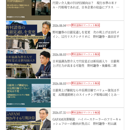
円買い介入後のTOPIX傾向は？ 現行水準の米ド
ル・円相場であれば、日本企業の収益にプラス 野
村證券ストラテジストが解説
2026.08.04
NEW
野村證券のマーケット解説
野村證券の日銀見通しを変更 次の利上げは10月メ
イン、12月リスクシナリオに 野村證券・森田京平
2026.08.03
NEW
野村證券のマーケット解説
日米協調為替介入で円安是正は新局面入り 日銀利
上げ圧力が高まる可能性 野村證券・後藤祐二朗
2026.08.03
NEW
野村證券のマーケット解説
日銀利上げ継続なら中長期目線でバリュー強気は不
変 AI関連銘柄とのスイッチング相場は続くとみ
る 野村證券ストラテジストが解説
2026.07.31
NEW
野村證券のマーケット解説
GAFAM決算解説 ハイパースケーラーのフリーキャ
ッシュフローの動向が焦点に 野村證券・村山誠