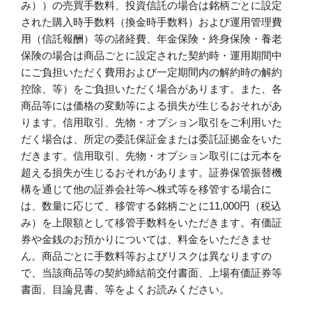
み））の売買手数料、投資信託の場合は銘柄ごとに設定
された購入時手数料（換金時手数料）および運用管理費
用（信託報酬）等の諸経費、年金保険・終身保険・養老
保険の場合は商品ごとに設定された契約時・運用期間中
にご負担いただく費用および一定期間内の解約時の解約
控除、等）をご負担いただく場合があります。また、各
商品等には価格の変動等による損失が生じるおそれがあ
ります。信用取引、先物・オプション取引をご利用いた
だく場合は、所定の委託保証金または委託証拠金をいた
だきます。信用取引、先物・オプション取引には元本を
超える損失が生じるおそれがあります。証券保管振替機
構を通じて他の証券会社等へ株式等を移管する場合に
は、数量に応じて、移管する銘柄ごとに11,000円（税込
み）を上限額として移管手数料をいただきます。有価証
券や金銭のお預かりについては、料金をいただきませ
ん。商品ごとに手数料等およびリスクは異なりますの
で、当該商品等の契約締結前交付書面、上場有価証券等
書面、目論見書、等をよくお読みください。