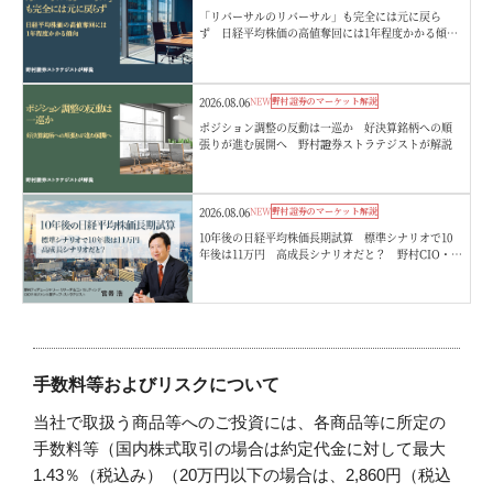
「リバーサルのリバーサル」も完全には元に戻ら
ず 日経平均株価の高値奪回には1年程度かかる傾
向 野村證券ストラテジストが解説
2026.08.06
NEW
野村證券のマーケット解説
ポジション調整の反動は一巡か 好決算銘柄への順
張りが進む展開へ 野村證券ストラテジストが解説
2026.08.06
NEW
野村證券のマーケット解説
10年後の日経平均株価長期試算 標準シナリオで10
年後は11万円 高成長シナリオだと？ 野村CIO・宮
嵜浩
手数料等およびリスクについて
当社で取扱う商品等へのご投資には、各商品等に所定の
手数料等（国内株式取引の場合は約定代金に対して最大
1.43％（税込み）（20万円以下の場合は、2,860円（税込