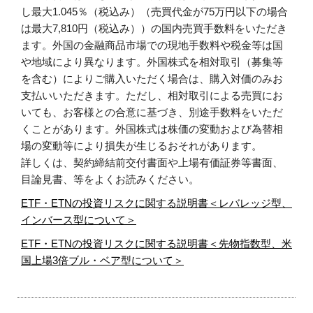
し最大1.045％（税込み）（売買代金が75万円以下の場合
は最大7,810円（税込み））の国内売買手数料をいただき
ます。外国の金融商品市場での現地手数料や税金等は国
や地域により異なります。外国株式を相対取引（募集等
を含む）によりご購入いただく場合は、購入対価のみお
支払いいただきます。ただし、相対取引による売買にお
いても、お客様との合意に基づき、別途手数料をいただ
くことがあります。外国株式は株価の変動および為替相
場の変動等により損失が生じるおそれがあります。
詳しくは、契約締結前交付書面や上場有価証券等書面、
目論見書、等をよくお読みください。
ETF・ETNの投資リスクに関する説明書＜レバレッジ型、
インバース型について＞
ETF・ETNの投資リスクに関する説明書＜先物指数型、米
国上場3倍ブル・ベア型について＞