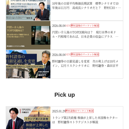
10年後の日経平均株価長期試算 標準シナリオで10
年後は11万円 高成長シナリオだと？ 野村CIO・宮
嵜浩
2026.08.04
NEW
野村證券のマーケット解説
円買い介入後のTOPIX傾向は？ 現行水準の米ド
ル・円相場であれば、日本企業の収益にプラス 野
村證券ストラテジストが解説
2026.08.04
NEW
野村證券のマーケット解説
野村證券の日銀見通しを変更 次の利上げは10月メ
イン、12月リスクシナリオに 野村證券・森田京平
Pick up
2025.01.29
野村證券のマーケット解説
トランプ第2次政権 株価が上昇した米国株セクター
は 野村證券ストラテジストが解説