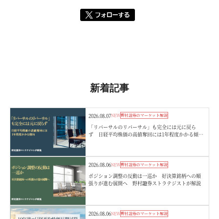
新着記事
2026.08.07
NEW
野村證券のマーケット解説
「リバーサルのリバーサル」も完全には元に戻ら
ず 日経平均株価の高値奪回には1年程度かかる傾
向 野村證券ストラテジストが解説
2026.08.06
NEW
野村證券のマーケット解説
ポジション調整の反動は一巡か 好決算銘柄への順
張りが進む展開へ 野村證券ストラテジストが解説
2026.08.06
NEW
野村證券のマーケット解説