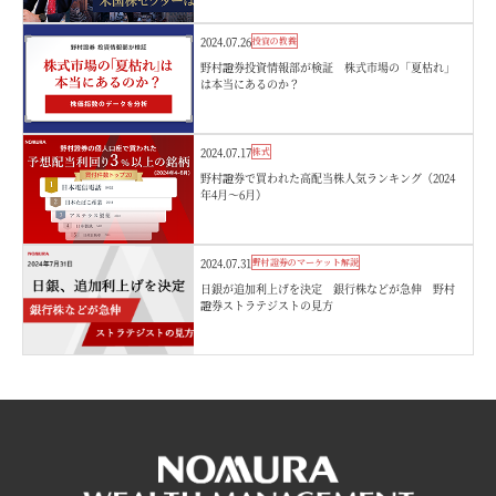
2024.07.26
投資の教養
野村證券投資情報部が検証 株式市場の「夏枯れ」
は本当にあるのか？
2024.07.17
株式
野村證券で買われた高配当株人気ランキング（2024
年4月～6月）
2024.07.31
野村證券のマーケット解説
日銀が追加利上げを決定 銀行株などが急伸 野村
證券ストラテジストの見方