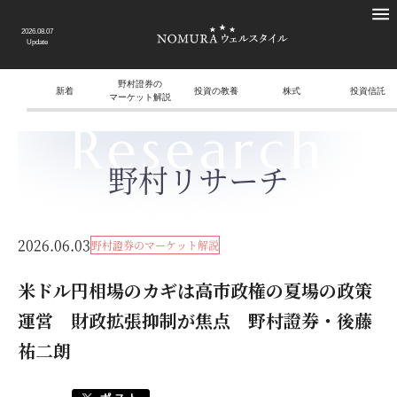
2026.08.07
Update
野村證券の
新着
投資の教養
株式
投資信託
マーケット解説
Research
野村リサーチ
2026.06.03
野村證券のマーケット解説
米ドル円相場のカギは高市政権の夏場の政策
運営 財政拡張抑制が焦点 野村證券・後藤
祐二朗