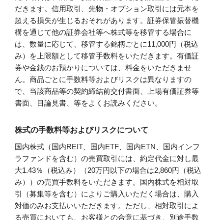
だきます。信用取引、先物・オプション取引には元本を
超える損失が生じるおそれがあります。証券保管振替機
構を通じて他の証券会社等へ株式等を移管する場合に
は、数量に応じて、移管する銘柄ごとに11,000円（税込
み）を上限額として移管手数料をいただきます。有価証
券や金銭のお預かりについては、料金をいただきませ
ん。商品ごとに手数料等およびリスクは異なりますの
で、当該商品等の契約締結前交付書面、上場有価証券等
書面、目論見書、等をよくお読みください。
株式の手数料等およびリスクについて
国内株式（国内REIT、国内ETF、国内ETN、国内インフ
ラファンドを含む）の売買取引には、約定代金に対し最
大1.43％（税込み）（20万円以下の場合は2,860円（税込
み））の売買手数料をいただきます。国内株式を相対取
引（募集等を含む）によりご購入いただく場合は、購入
対価のみお支払いいただきます。ただし、相対取引によ
る売買においても、お客様との合意に基づき、別途手数