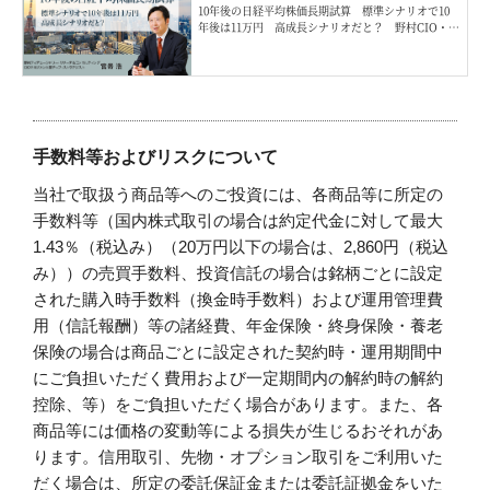
10年後の日経平均株価長期試算 標準シナリオで10
年後は11万円 高成長シナリオだと？ 野村CIO・宮
嵜浩
手数料等およびリスクについて
当社で取扱う商品等へのご投資には、各商品等に所定の
手数料等（国内株式取引の場合は約定代金に対して最大
1.43％（税込み）（20万円以下の場合は、2,860円（税込
み））の売買手数料、投資信託の場合は銘柄ごとに設定
された購入時手数料（換金時手数料）および運用管理費
用（信託報酬）等の諸経費、年金保険・終身保険・養老
保険の場合は商品ごとに設定された契約時・運用期間中
にご負担いただく費用および一定期間内の解約時の解約
控除、等）をご負担いただく場合があります。また、各
商品等には価格の変動等による損失が生じるおそれがあ
ります。信用取引、先物・オプション取引をご利用いた
だく場合は、所定の委託保証金または委託証拠金をいた