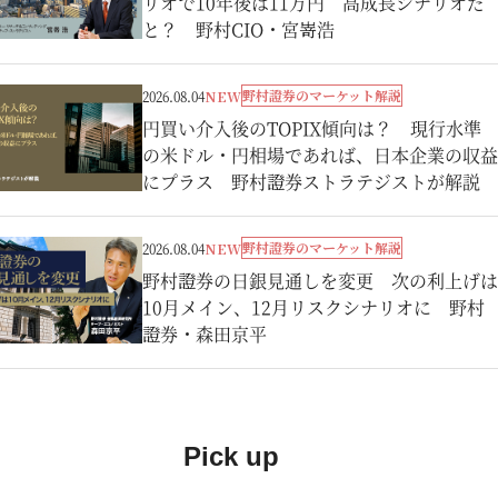
リオで10年後は11万円 高成長シナリオだ
と？ 野村CIO・宮嵜浩
野村證券のマーケット解説
2026.08.04
NEW
円買い介入後のTOPIX傾向は？ 現行水準
の米ドル・円相場であれば、日本企業の収益
にプラス 野村證券ストラテジストが解説
野村證券のマーケット解説
2026.08.04
NEW
野村證券の日銀見通しを変更 次の利上げは
10月メイン、12月リスクシナリオに 野村
證券・森田京平
Pick up