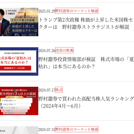
野村證券のマーケット解説
2025.01.29
トランプ第2次政権 株価が上昇した米国株セ
クターは 野村證券ストラテジストが解説
投資の教養
2024.07.26
野村證券投資情報部が検証 株式市場の「夏
枯れ」は本当にあるのか？
株式
2024.07.17
野村證券で買われた高配当株人気ランキング
（2024年4月～6月）
野村證券のマーケット解説
2024.07.31