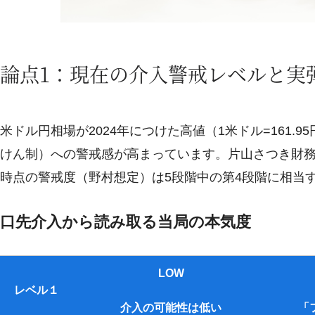
論点1：現在の介入警戒レベルと実
米ドル円相場が2024年につけた高値（1米ドル=161
けん制）への警戒感が高まっています。片山さつき財
時点の警戒度（野村想定）は5段階中の第4段階に相当
口先介入から読み取る当局の本気度
LOW
レベル１
介入の可能性は低い
「