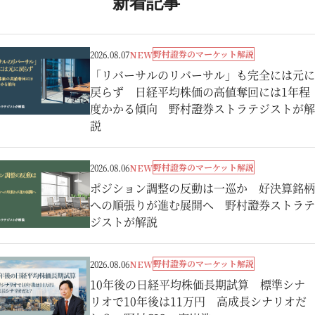
新着記事
野村證券のマーケット解説
2026.08.07
NEW
「リバーサルのリバーサル」も完全には元に
戻らず 日経平均株価の高値奪回には1年程
度かかる傾向 野村證券ストラテジストが解
説
野村證券のマーケット解説
2026.08.06
NEW
ポジション調整の反動は一巡か 好決算銘柄
への順張りが進む展開へ 野村證券ストラテ
ジストが解説
野村證券のマーケット解説
2026.08.06
NEW
10年後の日経平均株価長期試算 標準シナ
リオで10年後は11万円 高成長シナリオだ