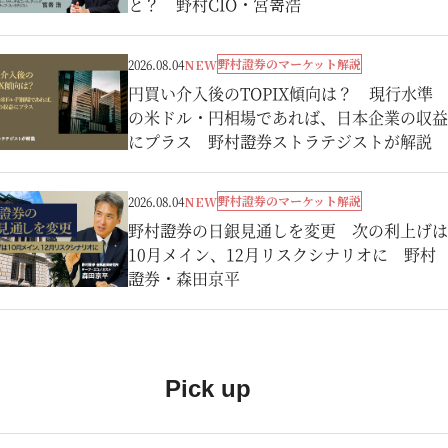
と？ 野村CIO・宮嵜浩
野村證券のマーケット解説
2026.08.04
NEW
円買い介入後のTOPIX傾向は？ 現行水準
の米ドル・円相場であれば、日本企業の収益
にプラス 野村證券ストラテジストが解説
野村證券のマーケット解説
2026.08.04
NEW
野村證券の日銀見通しを変更 次の利上げは
10月メイン、12月リスクシナリオに 野村
證券・森田京平
Pick up