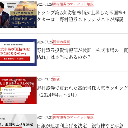
野村證券のマーケット解説
2025.01.29
トランプ第2次政権 株価が上昇した米国株セ
クターは 野村證券ストラテジストが解説
投資の教養
2024.07.26
野村證券投資情報部が検証 株式市場の「夏
枯れ」は本当にあるのか？
株式
2024.07.17
野村證券で買われた高配当株人気ランキング
（2024年4月～6月）
野村證券のマーケット解説
2024.07.31
日銀が追加利上げを決定 銀行株などが急