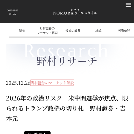
2026.08.06
Update
野村證券の
新着
投資の教養
株式
投資信託
マーケット解説
Research
野村リサーチ
2025.12.26
野村證券のマーケット解説
2026年の政治リスク 米中間選挙が焦点、限
られるトランプ政権の切り札 野村證券・吉
本元