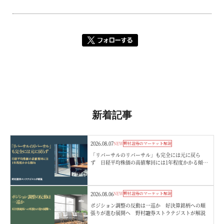
新着記事
2026.08.07
NEW
野村證券のマーケット解説
「リバーサルのリバーサル」も完全には元に戻ら
ず 日経平均株価の高値奪回には1年程度かかる傾
向 野村證券ストラテジストが解説
2026.08.06
NEW
野村證券のマーケット解説
ポジション調整の反動は一巡か 好決算銘柄への順
張りが進む展開へ 野村證券ストラテジストが解説