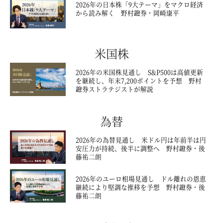
2026年の日本株「9大テーマ」をマクロ経済
から読み解く 野村證券・岡崎康平
米国株
2026年の米国株見通し S&P500は高値更新
を継続し、年末7,200ポイントを予想 野村
證券ストラテジストが解説
為替
2026年の為替見通し 米ドル円は年前半は円
安圧力が持続、後半に調整へ 野村證券・後
藤祐二朗
2026年のユーロ相場見通し ドル離れの恩恵
継続により堅調な推移を予想 野村證券・後
藤祐二朗