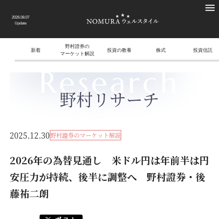
2026.08.07
Update
野村證券の
新着
投資の教養
株式
投資信託
マーケット解説
Research
野村リサーチ
2025.12.30
野村證券のマーケット解説
2026年の為替見通し 米ドル円は年前半は円
安圧力が持続、後半に調整へ 野村證券・後
藤祐二朗