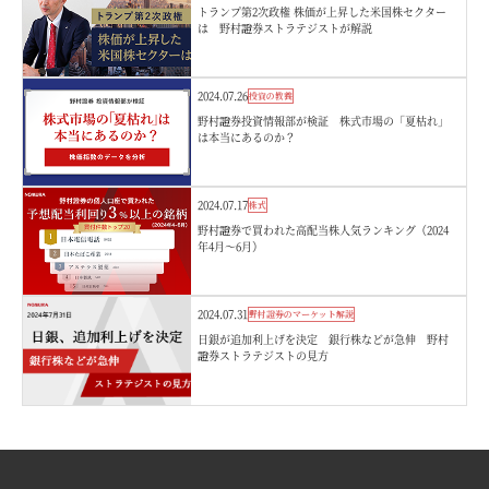
トランプ第2次政権 株価が上昇した米国株セクター
は 野村證券ストラテジストが解説
2024.07.26
投資の教養
野村證券投資情報部が検証 株式市場の「夏枯れ」
は本当にあるのか？
2024.07.17
株式
野村證券で買われた高配当株人気ランキング（2024
年4月～6月）
2024.07.31
野村證券のマーケット解説
日銀が追加利上げを決定 銀行株などが急伸 野村
證券ストラテジストの見方