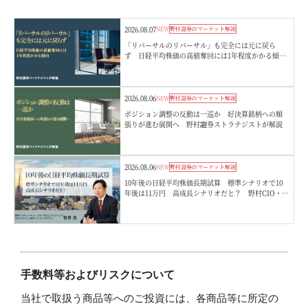
2026.08.07
NEW
野村證券のマーケット解説
「リバーサルのリバーサル」も完全には元に戻ら
ず 日経平均株価の高値奪回には1年程度かかる傾
向 野村證券ストラテジストが解説
2026.08.06
NEW
野村證券のマーケット解説
ポジション調整の反動は一巡か 好決算銘柄への順
張りが進む展開へ 野村證券ストラテジストが解説
2026.08.06
NEW
野村證券のマーケット解説
10年後の日経平均株価長期試算 標準シナリオで10
年後は11万円 高成長シナリオだと？ 野村CIO・宮
嵜浩
手数料等およびリスクについて
当社で取扱う商品等へのご投資には、各商品等に所定の