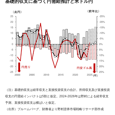
基礎的収支に基づく円需給推計と米ドル円
（注）基礎的収支は経常収支と直接投資収支の合計。所得収支及び直接投資
収支の円需給インパクトは5割と仮定。2024-2026年は野村による経常収支
予測、直接投資収支は横ばいと仮定。
（出所）ブルームバーグ、財務省より野村證券市場戦略リサーチ部作成