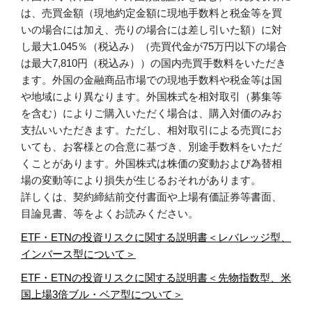
は、売買金額（現地約定金額に現地手数料と税金等を買
いの場合には加え、売りの場合には差し引いた額）に対
し最大1.045％（税込み）（売買代金が75万円以下の場合
は最大7,810円（税込み））の国内売買手数料をいただき
ます。外国の金融商品市場での現地手数料や税金等は国
や地域により異なります。外国株式を相対取引（募集等
を含む）によりご購入いただく場合は、購入対価のみお
支払いいただきます。ただし、相対取引による売買にお
いても、お客様との合意に基づき、別途手数料をいただ
くことがあります。外国株式は株価の変動および為替相
場の変動等により損失が生じるおそれがあります。
詳しくは、契約締結前交付書面や上場有価証券等書面、
目論見書、等をよくお読みください。
ETF・ETNの投資リスクに関する説明書＜レバレッジ型、
インバース型について＞
ETF・ETNの投資リスクに関する説明書＜先物指数型、米
国上場3倍ブル・ベア型について＞