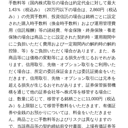
手数料等（国内株式取引の場合は約定代金に対して最大
1.43％（税込み）（20万円以下の場合は、2,860円（税込
み））の売買手数料、投資信託の場合は銘柄ごとに設定
された購入時手数料（換金時手数料）および運用管理費
用（信託報酬）等の諸経費、年金保険・終身保険・養老
保険の場合は商品ごとに設定された契約時・運用期間中
にご負担いただく費用および一定期間内の解約時の解約
控除、等）をご負担いただく場合があります。また、各
商品等には価格の変動等による損失が生じるおそれがあ
ります。信用取引、先物・オプション取引をご利用いた
だく場合は、所定の委託保証金または委託証拠金をいた
だきます。信用取引、先物・オプション取引には元本を
超える損失が生じるおそれがあります。証券保管振替機
構を通じて他の証券会社等へ株式等を移管する場合に
は、数量に応じて、移管する銘柄ごとに11,000円（税込
み）を上限額として移管手数料をいただきます。有価証
券や金銭のお預かりについては、料金をいただきませ
ん。商品ごとに手数料等およびリスクは異なりますの
で、当該商品等の契約締結前交付書面、上場有価証券等