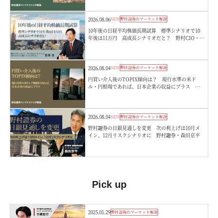
2026.08.06
NEW
野村證券のマーケット解説
10年後の日経平均株価長期試算 標準シナリオで10
年後は11万円 高成長シナリオだと？ 野村CIO・宮
嵜浩
2026.08.04
NEW
野村證券のマーケット解説
円買い介入後のTOPIX傾向は？ 現行水準の米ド
ル・円相場であれば、日本企業の収益にプラス 野
村證券ストラテジストが解説
2026.08.04
NEW
野村證券のマーケット解説
野村證券の日銀見通しを変更 次の利上げは10月メ
イン、12月リスクシナリオに 野村證券・森田京平
Pick up
2025.01.29
野村證券のマーケット解説