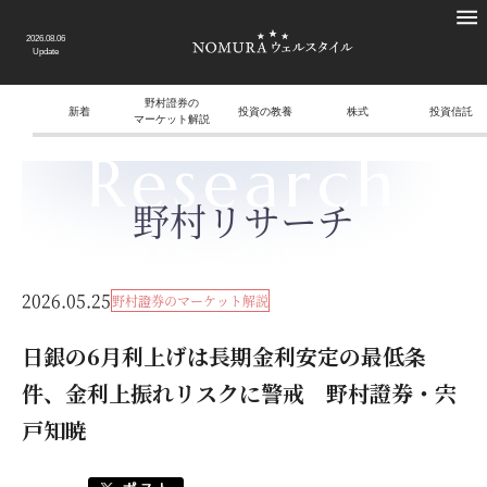
2026.08.06
Update
野村證券の
新着
投資の教養
株式
投資信託
マーケット解説
Research
野村リサーチ
2026.05.25
野村證券のマーケット解説
日銀の6月利上げは長期金利安定の最低条
件、金利上振れリスクに警戒 野村證券・宍
戸知暁