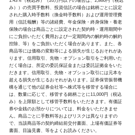
1.43％（税込み）（20万円以下の場合は、2,860円（税込
み））の売買手数料、投資信託の場合は銘柄ごとに設定
された購入時手数料（換金時手数料）および運用管理費
用（信託報酬）等の諸経費、年金保険・終身保険・養老
保険の場合は商品ごとに設定された契約時・運用期間中
にご負担いただく費用および一定期間内の解約時の解約
控除、等）をご負担いただく場合があります。また、各
商品等には価格の変動等による損失が生じるおそれがあ
ります。信用取引、先物・オプション取引をご利用いた
だく場合は、所定の委託保証金または委託証拠金をいた
だきます。信用取引、先物・オプション取引には元本を
超える損失が生じるおそれがあります。証券保管振替機
構を通じて他の証券会社等へ株式等を移管する場合に
は、数量に応じて、移管する銘柄ごとに11,000円（税込
み）を上限額として移管手数料をいただきます。有価証
券や金銭のお預かりについては、料金をいただきませ
ん。商品ごとに手数料等およびリスクは異なりますの
で、当該商品等の契約締結前交付書面、上場有価証券等
書面、目論見書、等をよくお読みください。