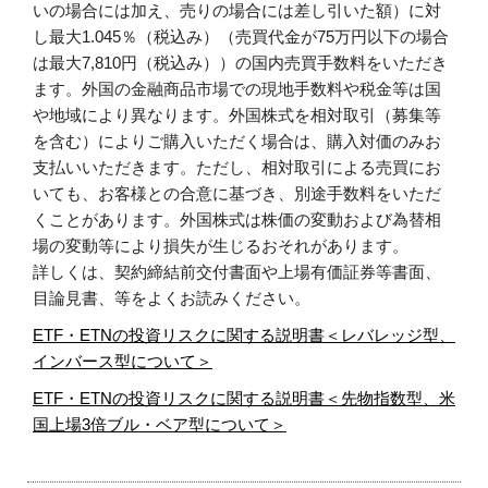
いの場合には加え、売りの場合には差し引いた額）に対
し最大1.045％（税込み）（売買代金が75万円以下の場合
は最大7,810円（税込み））の国内売買手数料をいただき
ます。外国の金融商品市場での現地手数料や税金等は国
や地域により異なります。外国株式を相対取引（募集等
を含む）によりご購入いただく場合は、購入対価のみお
支払いいただきます。ただし、相対取引による売買にお
いても、お客様との合意に基づき、別途手数料をいただ
くことがあります。外国株式は株価の変動および為替相
場の変動等により損失が生じるおそれがあります。
詳しくは、契約締結前交付書面や上場有価証券等書面、
目論見書、等をよくお読みください。
ETF・ETNの投資リスクに関する説明書＜レバレッジ型、
インバース型について＞
ETF・ETNの投資リスクに関する説明書＜先物指数型、米
国上場3倍ブル・ベア型について＞