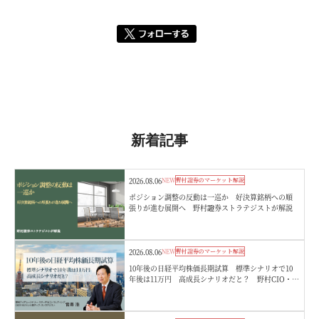
新着記事
2026.08.06
NEW
野村證券のマーケット解説
ポジション調整の反動は一巡か 好決算銘柄への順
張りが進む展開へ 野村證券ストラテジストが解説
2026.08.06
NEW
野村證券のマーケット解説
10年後の日経平均株価長期試算 標準シナリオで10
年後は11万円 高成長シナリオだと？ 野村CIO・宮
嵜浩