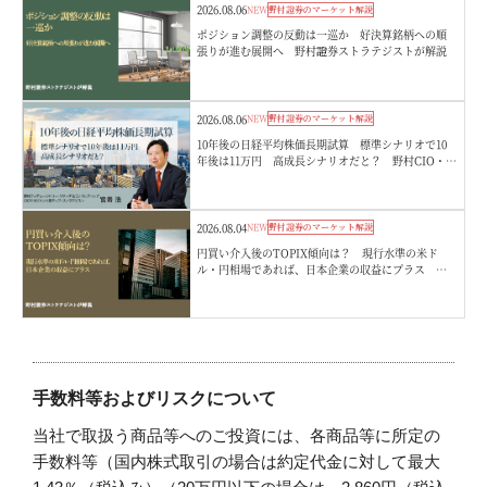
2026.08.06
NEW
野村證券のマーケット解説
ポジション調整の反動は一巡か 好決算銘柄への順
張りが進む展開へ 野村證券ストラテジストが解説
2026.08.06
NEW
野村證券のマーケット解説
10年後の日経平均株価長期試算 標準シナリオで10
年後は11万円 高成長シナリオだと？ 野村CIO・宮
嵜浩
2026.08.04
NEW
野村證券のマーケット解説
円買い介入後のTOPIX傾向は？ 現行水準の米ド
ル・円相場であれば、日本企業の収益にプラス 野
村證券ストラテジストが解説
手数料等およびリスクについて
当社で取扱う商品等へのご投資には、各商品等に所定の
手数料等（国内株式取引の場合は約定代金に対して最大