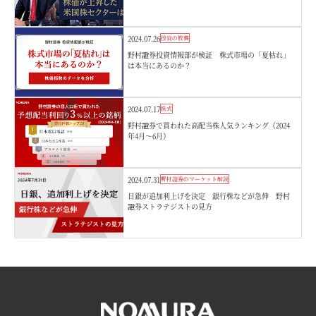
2024.07.26
投資の教養
野村證券投資情報部が検証 株式市場の「夏枯れ」
は本当にあるのか？
2024.07.17
株式
野村證券で買われた高配当株人気ランキング（2024
年4月～6月）
2024.07.31
野村證券のマーケット解説
日銀が追加利上げを決定 銀行株などが急伸 野村
證券ストラテジストの見方