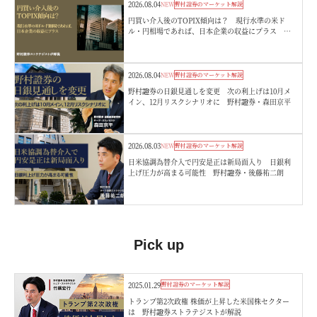
2026.08.04
NEW
野村證券のマーケット解説
円買い介入後のTOPIX傾向は？ 現行水準の米ド
ル・円相場であれば、日本企業の収益にプラス 野
村證券ストラテジストが解説
2026.08.04
NEW
野村證券のマーケット解説
野村證券の日銀見通しを変更 次の利上げは10月メ
イン、12月リスクシナリオに 野村證券・森田京平
2026.08.03
NEW
野村證券のマーケット解説
日米協調為替介入で円安是正は新局面入り 日銀利
上げ圧力が高まる可能性 野村證券・後藤祐二朗
Pick up
2025.01.29
野村證券のマーケット解説
トランプ第2次政権 株価が上昇した米国株セクター
は 野村證券ストラテジストが解説