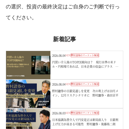
の選択、投資の最終決定はご自身のご判断で行っ
てください。
新着記事
2026.08.04
NEW
野村證券のマーケット解説
円買い介入後のTOPIX傾向は？ 現行水準の米ド
ル・円相場であれば、日本企業の収益にプラス 野
村證券ストラテジストが解説
2026.08.04
NEW
野村證券のマーケット解説
野村證券の日銀見通しを変更 次の利上げは10月メ
イン、12月リスクシナリオに 野村證券・森田京平
2026.08.03
NEW
野村證券のマーケット解説
日米協調為替介入で円安是正は新局面入り 日銀利
上げ圧力が高まる可能性 野村證券・後藤祐二朗