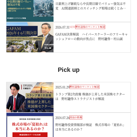
日銀利上げ継続なら中長期目線でバリュー強気は不
変 AI関連銘柄とのスイッチング相場は続くとみ
る 野村證券ストラテジストが解説
2026.07.31
NEW
野村證券のマーケット解説
GAFAM決算解説 ハイパースケーラーのフリーキャ
ッシュフローの動向が焦点に 野村證券・村山誠
Pick up
2025.01.29
野村證券のマーケット解説
トランプ第2次政権 株価が上昇した米国株セクター
は 野村證券ストラテジストが解説
2024.07.26
投資の教養
野村證券投資情報部が検証 株式市場の「夏枯れ」
は本当にあるのか？