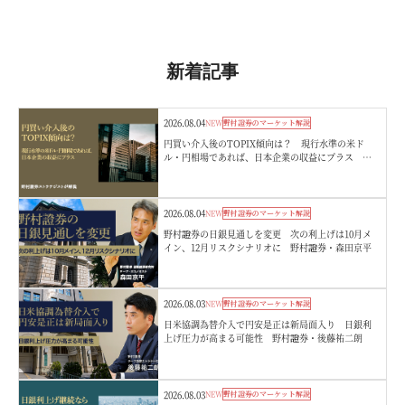
新着記事
2026.08.04
NEW
野村證券のマーケット解説
円買い介入後のTOPIX傾向は？ 現行水準の米ド
ル・円相場であれば、日本企業の収益にプラス 野
村證券ストラテジストが解説
2026.08.04
NEW
野村證券のマーケット解説
野村證券の日銀見通しを変更 次の利上げは10月メ
イン、12月リスクシナリオに 野村證券・森田京平
2026.08.03
NEW
野村證券のマーケット解説
日米協調為替介入で円安是正は新局面入り 日銀利
上げ圧力が高まる可能性 野村證券・後藤祐二朗
2026.08.03
NEW
野村證券のマーケット解説