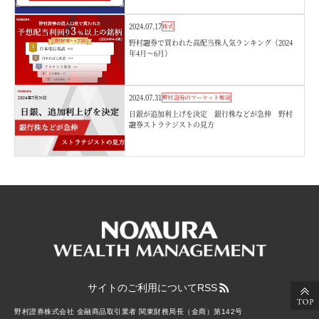
2024.07.17
株式
野村證券で買われた高配当株人気ランキング（2024
年4月～6月）
2024.07.31
野村證券のマーケット解説
日銀が追加利上げを決定 銀行株などが急伸 野村
證券ストラテジストの見方
サイトのご利用について
RSS
野村證券株式会社 金融商品取引業者 関東財務局長（金商）第142号