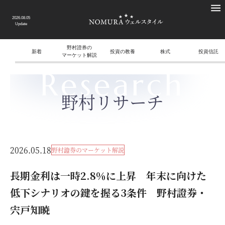
2026.08.05
Update
野村證券の
新着
投資の教養
株式
投資信託
マーケット解説
Research
野村リサーチ
2026.05.18
野村證券のマーケット解説
長期金利は一時2.8％に上昇 年末に向けた
低下シナリオの鍵を握る3条件 野村證券・
宍戸知暁