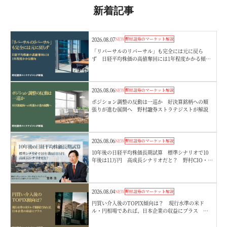
新着記事
2026.08.07
NEW
野村證券のマーケット解説
「リバーサルのリバーサル」も完全には元に戻ら
ず 日経平均株価の高値奪回には1年程度かかる傾
向 野村證券ストラテジストが解説
2026.08.06
NEW
野村證券のマーケット解説
ポジション調整の反動は一巡か 好決算銘柄への順
張りが進む展開へ 野村證券ストラテジストが解説
2026.08.06
NEW
野村證券のマーケット解説
10年後の日経平均株価長期試算 標準シナリオで10
年後は11万円 高成長シナリオだと？ 野村CIO・宮
嵜浩
2026.08.04
NEW
野村證券のマーケット解説
円買い介入後のTOPIX傾向は？ 現行水準の米ド
ル・円相場であれば、日本企業の収益にプラス 野
村證券ストラテジストが解説