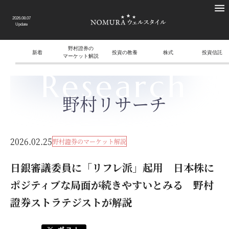
2026.08.07
Update
野村證券の
新着
投資の教養
株式
投資信託
マーケット解説
Research
野村リサーチ
2026.02.25
野村證券のマーケット解説
日銀審議委員に「リフレ派」起用 日本株に
ポジティブな局面が続きやすいとみる 野村
證券ストラテジストが解説