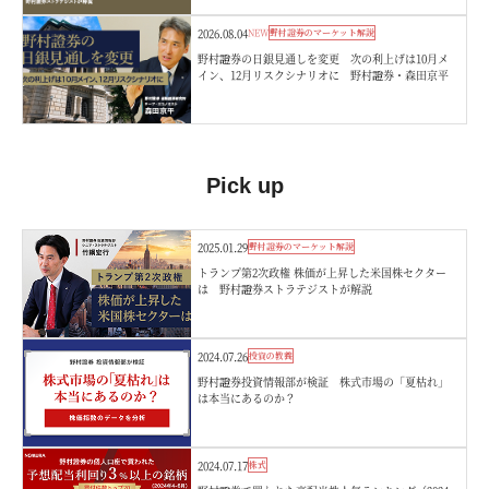
2026.08.04
NEW
野村證券のマーケット解説
野村證券の日銀見通しを変更 次の利上げは10月メ
イン、12月リスクシナリオに 野村證券・森田京平
Pick up
2025.01.29
野村證券のマーケット解説
トランプ第2次政権 株価が上昇した米国株セクター
は 野村證券ストラテジストが解説
2024.07.26
投資の教養
野村證券投資情報部が検証 株式市場の「夏枯れ」
は本当にあるのか？
2024.07.17
株式