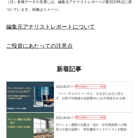
（注）各種データや見通しは、編集元アナリストレポートの配信日時点に基
づいています。画像はイメージ。
編集元アナリストレポートについて
ご投資にあたっての注意点
新着記事
2026.08.07
NEW
野村證券のマーケット解説
「リバーサルのリバーサル」も完全には元に戻ら
ず 日経平均株価の高値奪回には1年程度かかる傾
向 野村證券ストラテジストが解説
2026.08.06
NEW
野村證券のマーケット解説
ポジション調整の反動は一巡か 好決算銘柄への順
張りが進む展開へ 野村證券ストラテジストが解説