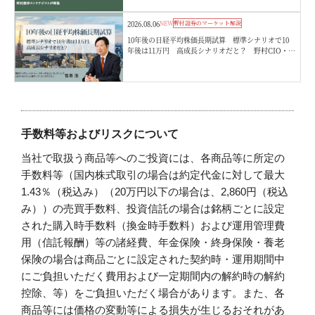
2026.08.06
NEW
野村證券のマーケット解説
10年後の日経平均株価長期試算 標準シナリオで10
年後は11万円 高成長シナリオだと？ 野村CIO・宮
嵜浩
手数料等およびリスクについて
当社で取扱う商品等へのご投資には、各商品等に所定の
手数料等（国内株式取引の場合は約定代金に対して最大
1.43％（税込み）（20万円以下の場合は、2,860円（税込
み））の売買手数料、投資信託の場合は銘柄ごとに設定
された購入時手数料（換金時手数料）および運用管理費
用（信託報酬）等の諸経費、年金保険・終身保険・養老
保険の場合は商品ごとに設定された契約時・運用期間中
にご負担いただく費用および一定期間内の解約時の解約
控除、等）をご負担いただく場合があります。また、各
商品等には価格の変動等による損失が生じるおそれがあ