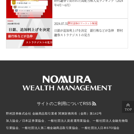
野村證券で買われた高配当株人気ランキング（2024
年4月～6月）
2024.07.31
野村證券のマーケット解説
日銀が追加利上げを決定 銀行株などが急伸 野村
證券ストラテジストの見方
サイトのご利用について
RSS
野村證券株式会社 金融商品取引業者 関東財務局長（金商）第142号
加入協会／日本証券業協会、一般社団法人資産運用業協会、一般社団法人金融先物取
引業協会、一般社団法人第二種金融商品取引業協会、一般社団法人日本STO協会