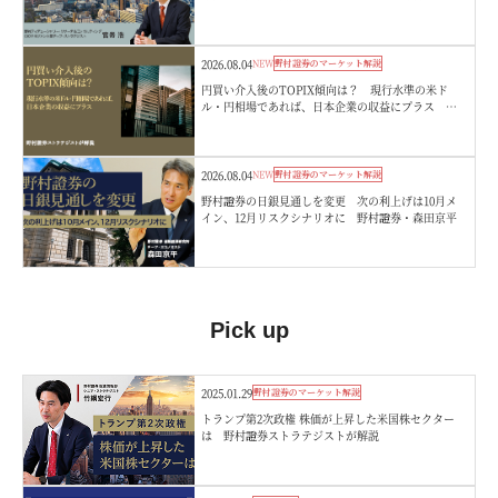
嵜浩
2026.08.04
NEW
野村證券のマーケット解説
円買い介入後のTOPIX傾向は？ 現行水準の米ド
ル・円相場であれば、日本企業の収益にプラス 野
村證券ストラテジストが解説
2026.08.04
NEW
野村證券のマーケット解説
野村證券の日銀見通しを変更 次の利上げは10月メ
イン、12月リスクシナリオに 野村證券・森田京平
Pick up
2025.01.29
野村證券のマーケット解説
トランプ第2次政権 株価が上昇した米国株セクター
は 野村證券ストラテジストが解説