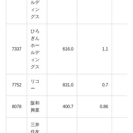
ルデ
ィン
グス
ひろ
ぎん
ホー
7337
616.0
1.1
ルデ
ィン
グス
リコ
7752
831.0
0.7
ー
阪和
8078
400.7
0.86
興業
三井
住友