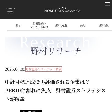
2026.08.07
Update
野村證券の
新着
投資の教養
株式
投資信託
マーケット解説
Research
野村リサーチ
2026.06.05
野村證券のマーケット解説
中計目標達成で再評価される企業は？
PER10倍割れに焦点 野村證券ストラテジス
トが解説