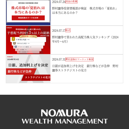
2024.07.26
投資の教養
野村證券投資情報部が検証 株式市場の「夏枯れ」
は本当にあるのか？
2024.07.17
株式
野村證券で買われた高配当株人気ランキング（2024
年4月～6月）
2024.07.31
野村證券のマーケット解説
日銀が追加利上げを決定 銀行株などが急伸 野村
證券ストラテジストの見方