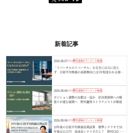
新着記事
2026.08.07
NEW
野村證券のマーケット解説
「リバーサルのリバーサル」も完全には元に戻ら
ず 日経平均株価の高値奪回には1年程度かかる傾
向 野村證券ストラテジストが解説
2026.08.06
NEW
野村證券のマーケット解説
ポジション調整の反動は一巡か 好決算銘柄への順
張りが進む展開へ 野村證券ストラテジストが解説
2026.08.06
NEW
野村證券のマーケット解説
10年後の日経平均株価長期試算 標準シナリオで10
年後は11万円 高成長シナリオだと？ 野村CIO・宮