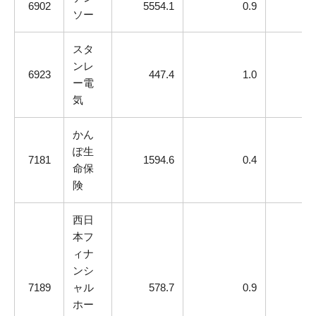
6902
5554.1
0.9
ソー
スタ
ンレ
6923
447.4
1.0
ー電
気
かん
ぽ生
7181
1594.6
0.4
命保
険
西日
本フ
ィナ
ンシ
7189
ャル
578.7
0.9
ホー