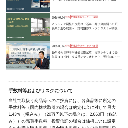
向 野村證券ストラテジストが解説
2026.08.06
NEW
野村證券のマーケット解説
ポジション調整の反動は一巡か 好決算銘柄への順
張りが進む展開へ 野村證券ストラテジストが解説
2026.08.06
NEW
野村證券のマーケット解説
10年後の日経平均株価長期試算 標準シナリオで10
年後は11万円 高成長シナリオだと？ 野村CIO・宮
嵜浩
手数料等およびリスクについて
当社で取扱う商品等へのご投資には、各商品等に所定の
手数料等（国内株式取引の場合は約定代金に対して最大
1.43％（税込み）（20万円以下の場合は、2,860円（税込
み））の売買手数料、投資信託の場合は銘柄ごとに設定
された購入時手数料（換金時手数料）および運用管理費