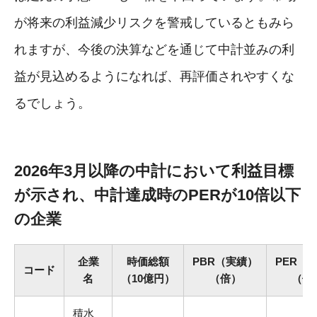
が将来の利益減少リスクを警戒しているともみら
れますが、今後の決算などを通じて中計並みの利
益が見込めるようになれば、再評価されやすくな
るでしょう。
2026年3月以降の中計において利益目標
が示され、中計達成時のPERが10倍以下
の企業
企業
時価総額
PBR（実績）
PER（
コード
名
（10億円）
（倍）
（倍
積水