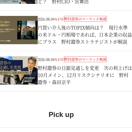
と？ 野村CIO・宮嵜浩
野村證券のマーケット解説
2026.08.04
NEW
円買い介入後のTOPIX傾向は？ 現行水準
の米ドル・円相場であれば、日本企業の収益
にプラス 野村證券ストラテジストが解説
野村證券のマーケット解説
2026.08.04
NEW
野村證券の日銀見通しを変更 次の利上げは
10月メイン、12月リスクシナリオに 野村
證券・森田京平
Pick up