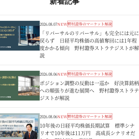
新着記事
野村證券のマーケット解説
2026.08.07
NEW
「リバーサルのリバーサル」も完全には元に
戻らず 日経平均株価の高値奪回には1年程
度かかる傾向 野村證券ストラテジストが解
説
野村證券のマーケット解説
2026.08.06
NEW
ポジション調整の反動は一巡か 好決算銘柄
への順張りが進む展開へ 野村證券ストラテ
ジストが解説
野村證券のマーケット解説
2026.08.06
NEW
10年後の日経平均株価長期試算 標準シナ
リオで10年後は11万円 高成長シナリオだ