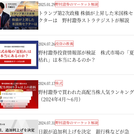
野村證券のマーケット解説
2025.01.29
トランプ第2次政権 株価が上昇した米国株セ
クターは 野村證券ストラテジストが解説
投資の教養
2024.07.26
野村證券投資情報部が検証 株式市場の「夏
枯れ」は本当にあるのか？
株式
2024.07.17
野村證券で買われた高配当株人気ランキング
（2024年4月～6月）
野村證券のマーケット解説
2024.07.31
日銀が追加利上げを決定 銀行株などが急