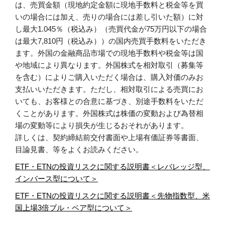
は、売買金額（現地約定金額に現地手数料と税金等を買
いの場合には加え、売りの場合には差し引いた額）に対
し最大1.045％（税込み）（売買代金が75万円以下の場合
は最大7,810円（税込み））の国内売買手数料をいただき
ます。外国の金融商品市場での現地手数料や税金等は国
や地域により異なります。外国株式を相対取引（募集等
を含む）によりご購入いただく場合は、購入対価のみお
支払いいただきます。ただし、相対取引による売買にお
いても、お客様との合意に基づき、別途手数料をいただ
くことがあります。外国株式は株価の変動および為替相
場の変動等により損失が生じるおそれがあります。
詳しくは、契約締結前交付書面や上場有価証券等書面、
目論見書、等をよくお読みください。
ETF・ETNの投資リスクに関する説明書＜レバレッジ型、
インバース型について＞
ETF・ETNの投資リスクに関する説明書＜先物指数型、米
国上場3倍ブル・ベア型について＞