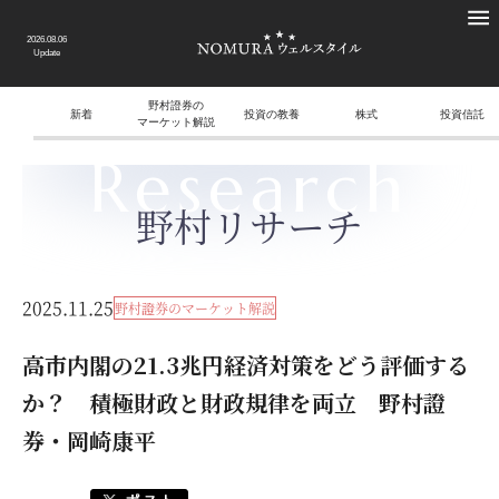
2026.08.06
Update
野村證券の
新着
投資の教養
株式
投資信託
マーケット解説
Research
野村リサーチ
2025.11.25
野村證券のマーケット解説
高市内閣の21.3兆円経済対策をどう評価する
か？ 積極財政と財政規律を両立 野村證
券・岡崎康平