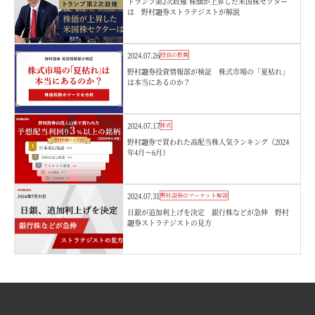
トランプ第2次政権 株価が上昇した米国株セクター
は 野村證券ストラテジストが解説
2024.07.26
投資の教養
野村證券投資情報部が検証 株式市場の「夏枯れ」
は本当にあるのか？
2024.07.17
株式
野村證券で買われた高配当株人気ランキング（2024
年4月～6月）
2024.07.31
野村證券のマーケット解説
日銀が追加利上げを決定 銀行株などが急伸 野村
證券ストラテジストの見方