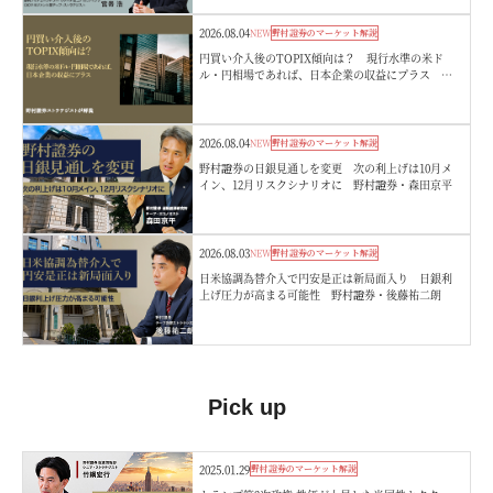
2026.08.04
NEW
野村證券のマーケット解説
円買い介入後のTOPIX傾向は？ 現行水準の米ド
ル・円相場であれば、日本企業の収益にプラス 野
村證券ストラテジストが解説
2026.08.04
NEW
野村證券のマーケット解説
野村證券の日銀見通しを変更 次の利上げは10月メ
イン、12月リスクシナリオに 野村證券・森田京平
2026.08.03
NEW
野村證券のマーケット解説
日米協調為替介入で円安是正は新局面入り 日銀利
上げ圧力が高まる可能性 野村證券・後藤祐二朗
Pick up
2025.01.29
野村證券のマーケット解説