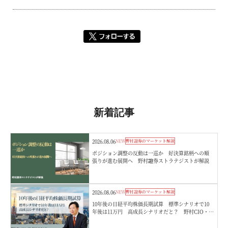
新着記事
2026.08.06
NEW
野村證券のマーケット解説
ポジション調整の反動は一巡か 好決算銘柄への順
張りが進む展開へ 野村證券ストラテジストが解説
2026.08.06
NEW
野村證券のマーケット解説
10年後の日経平均株価長期試算 標準シナリオで10
年後は11万円 高成長シナリオだと？ 野村CIO・宮
嵜浩