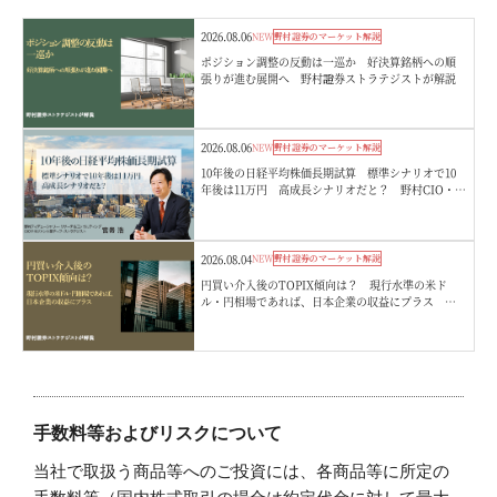
2026.08.06
NEW
野村證券のマーケット解説
ポジション調整の反動は一巡か 好決算銘柄への順
張りが進む展開へ 野村證券ストラテジストが解説
2026.08.06
NEW
野村證券のマーケット解説
10年後の日経平均株価長期試算 標準シナリオで10
年後は11万円 高成長シナリオだと？ 野村CIO・宮
嵜浩
2026.08.04
NEW
野村證券のマーケット解説
円買い介入後のTOPIX傾向は？ 現行水準の米ド
ル・円相場であれば、日本企業の収益にプラス 野
村證券ストラテジストが解説
手数料等およびリスクについて
当社で取扱う商品等へのご投資には、各商品等に所定の