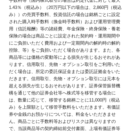
手数料等（国内株式取引の場合は約定代金に対して最大
1.43％（税込み）（20万円以下の場合は、2,860円（税込
み））の売買手数料、投資信託の場合は銘柄ごとに設定
された購入時手数料（換金時手数料）および運用管理費
用（信託報酬）等の諸経費、年金保険・終身保険・養老
保険の場合は商品ごとに設定された契約時・運用期間中
にご負担いただく費用および一定期間内の解約時の解約
控除、等）をご負担いただく場合があります。また、各
商品等には価格の変動等による損失が生じるおそれがあ
ります。信用取引、先物・オプション取引をご利用いた
だく場合は、所定の委託保証金または委託証拠金をいた
だきます。信用取引、先物・オプション取引には元本を
超える損失が生じるおそれがあります。証券保管振替機
構を通じて他の証券会社等へ株式等を移管する場合に
は、数量に応じて、移管する銘柄ごとに11,000円（税込
み）を上限額として移管手数料をいただきます。有価証
券や金銭のお預かりについては、料金をいただきませ
ん。商品ごとに手数料等およびリスクは異なりますの
で、当該商品等の契約締結前交付書面、上場有価証券等