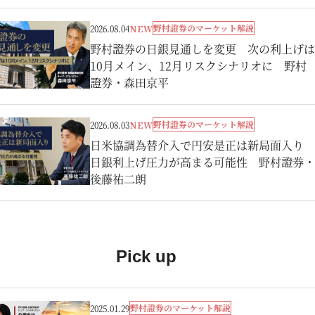
野村證券のマーケット解説
2026.08.04
NEW
野村證券の日銀見通しを変更 次の利上げは
10月メイン、12月リスクシナリオに 野村
證券・森田京平
野村證券のマーケット解説
2026.08.03
NEW
日米協調為替介入で円安是正は新局面入り
日銀利上げ圧力が高まる可能性 野村證券・
後藤祐二朗
Pick up
野村證券のマーケット解説
2025.01.29