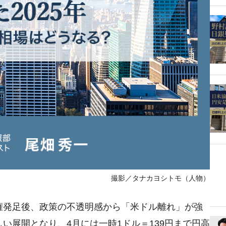
撮影／タナカヨシトモ（人物）
政権発足後、政策の不透明感から「米ドル離れ」が強
しい展開となり、4月には一時1ドル＝139円まで円高