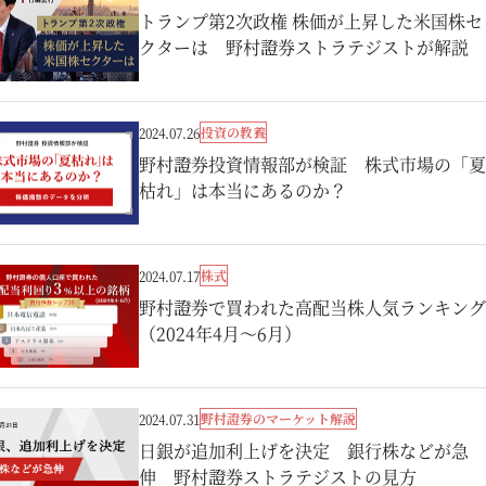
トランプ第2次政権 株価が上昇した米国株セ
クターは 野村證券ストラテジストが解説
投資の教養
2024.07.26
野村證券投資情報部が検証 株式市場の「夏
枯れ」は本当にあるのか？
株式
2024.07.17
野村證券で買われた高配当株人気ランキング
（2024年4月～6月）
野村證券のマーケット解説
2024.07.31
日銀が追加利上げを決定 銀行株などが急
伸 野村證券ストラテジストの見方