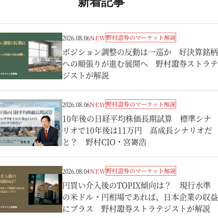
新着記事
野村證券のマーケット解説
2026.08.06
NEW
ポジション調整の反動は一巡か 好決算銘柄
への順張りが進む展開へ 野村證券ストラテ
ジストが解説
野村證券のマーケット解説
2026.08.06
NEW
10年後の日経平均株価長期試算 標準シナ
リオで10年後は11万円 高成長シナリオだ
と？ 野村CIO・宮嵜浩
野村證券のマーケット解説
2026.08.04
NEW
円買い介入後のTOPIX傾向は？ 現行水準
の米ドル・円相場であれば、日本企業の収益
にプラス 野村證券ストラテジストが解説