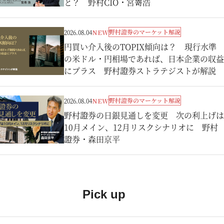
と？ 野村CIO・宮嵜浩
野村證券のマーケット解説
2026.08.04
NEW
円買い介入後のTOPIX傾向は？ 現行水準
の米ドル・円相場であれば、日本企業の収益
にプラス 野村證券ストラテジストが解説
野村證券のマーケット解説
2026.08.04
NEW
野村證券の日銀見通しを変更 次の利上げは
10月メイン、12月リスクシナリオに 野村
證券・森田京平
Pick up