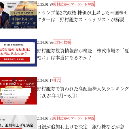
野村證券のマーケット解説
2025.01.29
トランプ第2次政権 株価が上昇した米国株セ
クターは 野村證券ストラテジストが解説
投資の教養
2024.07.26
野村證券投資情報部が検証 株式市場の「夏
枯れ」は本当にあるのか？
株式
2024.07.17
野村證券で買われた高配当株人気ランキング
（2024年4月～6月）
野村證券のマーケット解説
2024.07.31
日銀が追加利上げを決定 銀行株などが急