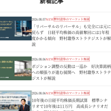
新着記事
野村證券のマーケット解説
2026.08.07
NEW
「リバーサルのリバーサル」も完全には元に
戻らず 日経平均株価の高値奪回には1年程
度かかる傾向 野村證券ストラテジストが解
説
野村證券のマーケット解説
2026.08.06
NEW
ポジション調整の反動は一巡か 好決算銘柄
への順張りが進む展開へ 野村證券ストラテ
ジストが解説
野村證券のマーケット解説
2026.08.06
NEW
10年後の日経平均株価長期試算 標準シナ
リオで10年後は11万円 高成長シナリオだ