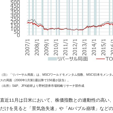
（注）「リバーサル局面」は、MSCIワールドモメンタム指数、MSCI日本モメンタ
スの局面（2000年1月第1週以降で156週が該当）。
（出所）S&P、JPX総研より野村證券市場戦略リサーチ部作成
直近11月は日米において、株価指数との連動性の高い
だけを見ると「景気急失速」や「AIバブル崩壊」など