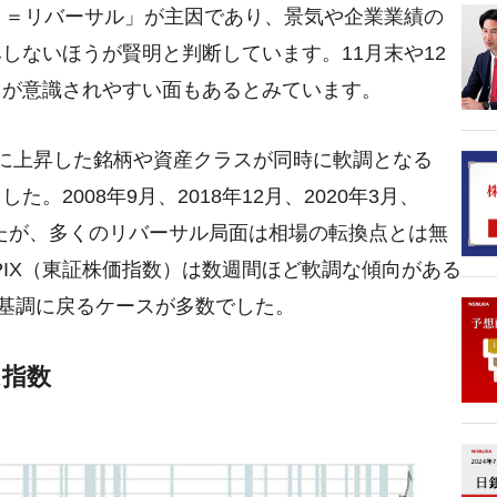
り＝リバーサル」が主因であり、景気や企業業績の
しないほうが賢明と判断しています。11月末や12
りが意識されやすい面もあるとみています。
に上昇した銘柄や資産クラスが同時に軟調となる
2008年9月、2018年12月、2020年3月、
したが、多くのリバーサル局面は相場の転換点とは無
PIX（東証株価指数）は数週間ほど軟調な傾向がある
昇基調に戻るケースが多数でした。
ム指数