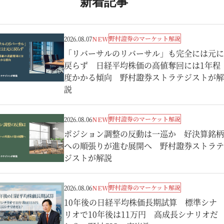
新着記事
野村證券のマーケット解説
2026.08.07
NEW
「リバーサルのリバーサル」も完全には元に
戻らず 日経平均株価の高値奪回には1年程
度かかる傾向 野村證券ストラテジストが解
説
野村證券のマーケット解説
2026.08.06
NEW
ポジション調整の反動は一巡か 好決算銘柄
への順張りが進む展開へ 野村證券ストラテ
ジストが解説
野村證券のマーケット解説
2026.08.06
NEW
10年後の日経平均株価長期試算 標準シナ
リオで10年後は11万円 高成長シナリオだ