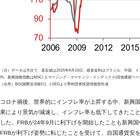
（注）データは月次で、直近値は2025年9月19日。政策金利はブラジル、中国
均。新興国株指数はMSCI エマージング・マーケッツ・インデックス(現地通貨ベー
（出所）BIS(国際決済銀行)、LSEGより野村證券投資情報部作成
コロナ禍後、世界的にインフレ率が上昇する中、新興
果により景気が減速し、インフレ率も低下してきたこと
した。FRBが24年9月に利下げを開始したことも新興
FRBが利下げ姿勢に転じたことを受けて、自国通貨安