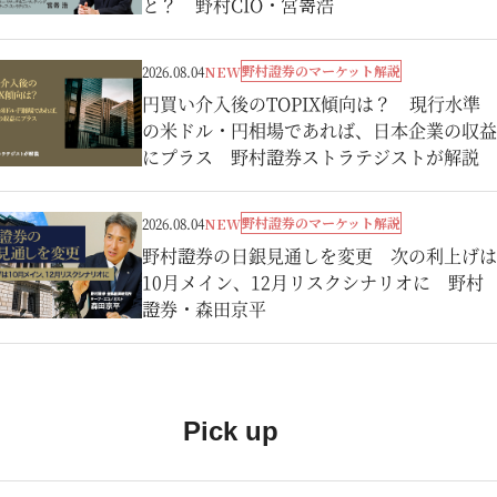
と？ 野村CIO・宮嵜浩
野村證券のマーケット解説
2026.08.04
NEW
円買い介入後のTOPIX傾向は？ 現行水準
の米ドル・円相場であれば、日本企業の収益
にプラス 野村證券ストラテジストが解説
野村證券のマーケット解説
2026.08.04
NEW
野村證券の日銀見通しを変更 次の利上げは
10月メイン、12月リスクシナリオに 野村
證券・森田京平
Pick up