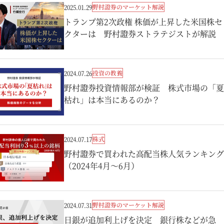
野村證券のマーケット解説
2025.01.29
トランプ第2次政権 株価が上昇した米国株セ
クターは 野村證券ストラテジストが解説
投資の教養
2024.07.26
野村證券投資情報部が検証 株式市場の「夏
枯れ」は本当にあるのか？
株式
2024.07.17
野村證券で買われた高配当株人気ランキング
（2024年4月～6月）
野村證券のマーケット解説
2024.07.31
日銀が追加利上げを決定 銀行株などが急