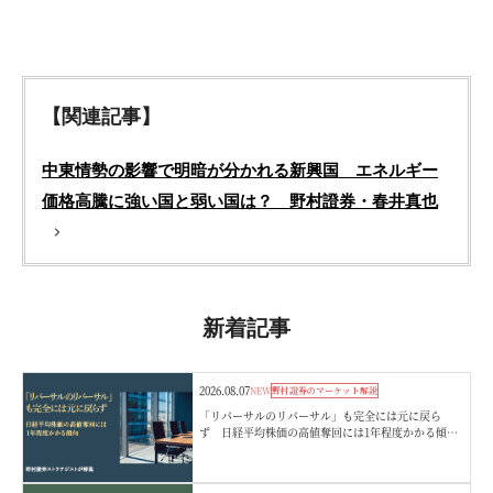
【関連記事】
中東情勢の影響で明暗が分かれる新興国 エネルギー
価格高騰に強い国と弱い国は？ 野村證券・春井真也
新着記事
2026.08.07
NEW
野村證券のマーケット解説
「リバーサルのリバーサル」も完全には元に戻ら
ず 日経平均株価の高値奪回には1年程度かかる傾
向 野村證券ストラテジストが解説