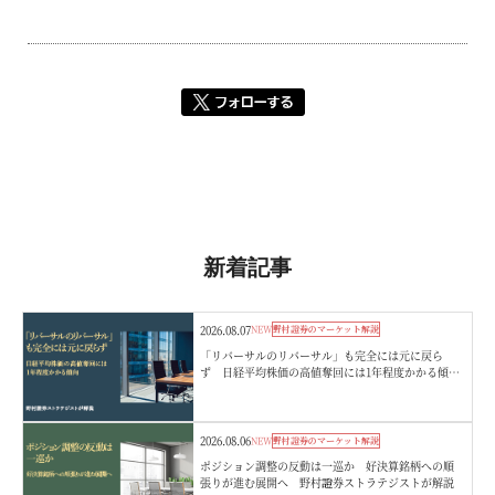
新着記事
2026.08.07
NEW
野村證券のマーケット解説
「リバーサルのリバーサル」も完全には元に戻ら
ず 日経平均株価の高値奪回には1年程度かかる傾
向 野村證券ストラテジストが解説
2026.08.06
NEW
野村證券のマーケット解説
ポジション調整の反動は一巡か 好決算銘柄への順
張りが進む展開へ 野村證券ストラテジストが解説