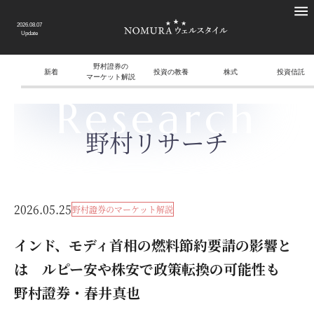
2026.08.07
Update
野村證券の
新着
投資の教養
株式
投資信託
マーケット解説
Research
野村リサーチ
2026.05.25
野村證券のマーケット解説
インド、モディ首相の燃料節約要請の影響と
は ルピー安や株安で政策転換の可能性も
野村證券・春井真也