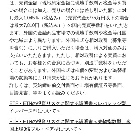
は、売買金額（現地約定金額に現地手数料と税金等を買
いの場合には加え、売りの場合には差し引いた額）に対
し最大1.045％（税込み）（売買代金が75万円以下の場合
は最大7,810円（税込み））の国内売買手数料をいただき
ます。外国の金融商品市場での現地手数料や税金等は国
や地域により異なります。外国株式を相対取引（募集等
を含む）によりご購入いただく場合は、購入対価のみお
支払いいただきます。ただし、相対取引による売買にお
いても、お客様との合意に基づき、別途手数料をいただ
くことがあります。外国株式は株価の変動および為替相
場の変動等により損失が生じるおそれがあります。
詳しくは、契約締結前交付書面や上場有価証券等書面、
目論見書、等をよくお読みください。
ETF・ETNの投資リスクに関する説明書＜レバレッジ型、
インバース型について＞
ETF・ETNの投資リスクに関する説明書＜先物指数型、米
国上場3倍ブル・ベア型について＞