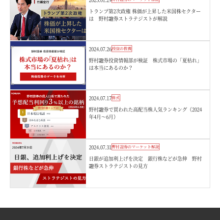
トランプ第2次政権 株価が上昇した米国株セクター
は 野村證券ストラテジストが解説
2024.07.26
投資の教養
野村證券投資情報部が検証 株式市場の「夏枯れ」
は本当にあるのか？
2024.07.17
株式
野村證券で買われた高配当株人気ランキング（2024
年4月～6月）
2024.07.31
野村證券のマーケット解説
日銀が追加利上げを決定 銀行株などが急伸 野村
證券ストラテジストの見方