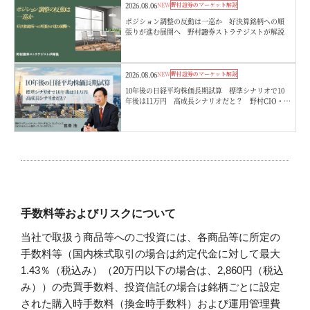
2026.08.06
NEW
野村證券のマーケット解説
ポジション調整の反動は一巡か 好決算銘柄への順
張りが進む展開へ 野村證券ストラテジストが解説
2026.08.06
NEW
野村證券のマーケット解説
10年後の日経平均株価長期試算 標準シナリオで10
年後は11万円 高成長シナリオだと？ 野村CIO・宮
嵜浩
手数料等およびリスクについて
当社で取扱う商品等へのご投資には、各商品等に所定の
手数料等（国内株式取引の場合は約定代金に対して最大
1.43％（税込み）（20万円以下の場合は、2,860円（税込
み））の売買手数料、投資信託の場合は銘柄ごとに設定
された購入時手数料（換金時手数料）および運用管理費