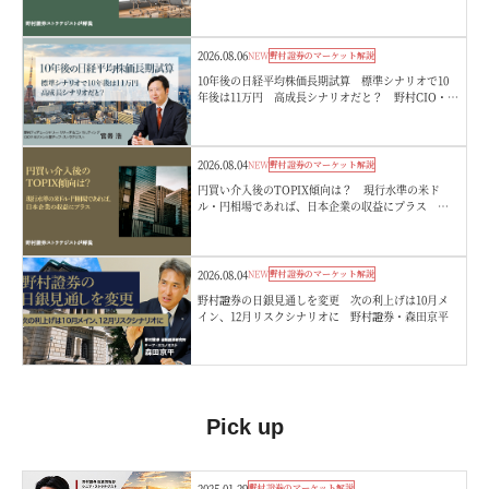
2026.08.06
NEW
野村證券のマーケット解説
10年後の日経平均株価長期試算 標準シナリオで10
年後は11万円 高成長シナリオだと？ 野村CIO・宮
嵜浩
2026.08.04
NEW
野村證券のマーケット解説
円買い介入後のTOPIX傾向は？ 現行水準の米ド
ル・円相場であれば、日本企業の収益にプラス 野
村證券ストラテジストが解説
2026.08.04
NEW
野村證券のマーケット解説
野村證券の日銀見通しを変更 次の利上げは10月メ
イン、12月リスクシナリオに 野村證券・森田京平
Pick up
2025.01.29
野村證券のマーケット解説