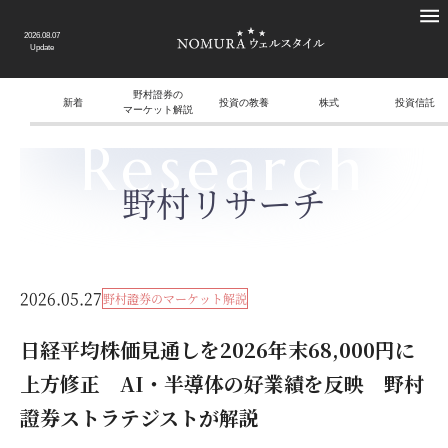
2026.08.07
Update
野村證券の
新着
投資の教養
株式
投資信託
マーケット解説
Research
野村リサーチ
2026.05.27
野村證券のマーケット解説
日経平均株価見通しを2026年末68,000円に
上方修正 AI・半導体の好業績を反映 野村
證券ストラテジストが解説