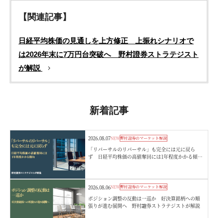
【関連記事】
日経平均株価の見通しを上方修正 上振れシナリオで
は2026年末に7万円台突破へ 野村證券ストラテジスト
が解説
新着記事
2026.08.07
NEW
野村證券のマーケット解説
「リバーサルのリバーサル」も完全には元に戻ら
ず 日経平均株価の高値奪回には1年程度かかる傾
向 野村證券ストラテジストが解説
2026.08.06
NEW
野村證券のマーケット解説
ポジション調整の反動は一巡か 好決算銘柄への順
張りが進む展開へ 野村證券ストラテジストが解説