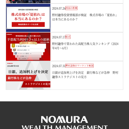
2024.07.26
投資の教養
野村證券投資情報部が検証 株式市場の「夏枯れ」
は本当にあるのか？
2024.07.17
株式
野村證券で買われた高配当株人気ランキング（2024
年4月～6月）
2024.07.31
野村證券のマーケット解説
日銀が追加利上げを決定 銀行株などが急伸 野村
證券ストラテジストの見方