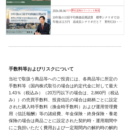
2026.08.06
NEW
野村證券のマーケット解説
10年後の日経平均株価長期試算 標準シナリオで10
年後は11万円 高成長シナリオだと？ 野村CIO・宮
嵜浩
手数料等およびリスクについて
当社で取扱う商品等へのご投資には、各商品等に所定の
手数料等（国内株式取引の場合は約定代金に対して最大
1.43％（税込み）（20万円以下の場合は、2,860円（税込
み））の売買手数料、投資信託の場合は銘柄ごとに設定
された購入時手数料（換金時手数料）および運用管理費
用（信託報酬）等の諸経費、年金保険・終身保険・養老
保険の場合は商品ごとに設定された契約時・運用期間中
にご負担いただく費用および一定期間内の解約時の解約