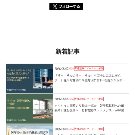
新着記事
2026.08.07
NEW
野村證券のマーケット解説
「リバーサルのリバーサル」も完全には元に戻ら
ず 日経平均株価の高値奪回には1年程度かかる傾
向 野村證券ストラテジストが解説
2026.08.06
NEW
野村證券のマーケット解説
ポジション調整の反動は一巡か 好決算銘柄への順
張りが進む展開へ 野村證券ストラテジストが解説
2026.08.06
NEW
野村證券のマーケット解説