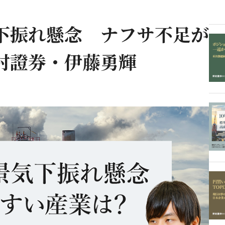
下振れ懸念 ナフサ不足が
村證券・伊藤勇輝