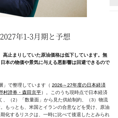
27年1-3月期と予想
、高止まりしていた原油価格は低下しています。無
、日本の物価や景気に与える悪影響は回避できるので
層」で整理しています（
2026～27年度の日本経済
野村證券・森田京平
）。このうち現時点で日本経済
く、（2）「数量面」から見た供給制約、（3）物流
す。もっとも、米国とイランの合意などを受け、原油
長期化するリスクは、一時に比べて後退したとみられ