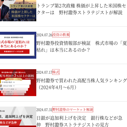
トランプ第2次政権 株価が上昇した米国株セ
クターは 野村證券ストラテジストが解説
投資の教養
2024.07.26
野村證券投資情報部が検証 株式市場の「夏
枯れ」は本当にあるのか？
株式
2024.07.17
野村證券で買われた高配当株人気ランキング
（2024年4月～6月）
野村證券のマーケット解説
2024.07.31
日銀が追加利上げを決定 銀行株などが急
伸 野村證券ストラテジストの見方