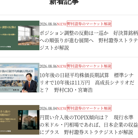
新着記事
野村證券のマーケット解説
2026.08.06
NEW
ポジション調整の反動は一巡か 好決算銘柄
への順張りが進む展開へ 野村證券ストラテ
ジストが解説
野村證券のマーケット解説
2026.08.06
NEW
10年後の日経平均株価長期試算 標準シナ
リオで10年後は11万円 高成長シナリオだ
と？ 野村CIO・宮嵜浩
野村證券のマーケット解説
2026.08.04
NEW
円買い介入後のTOPIX傾向は？ 現行水準
の米ドル・円相場であれば、日本企業の収益
にプラス 野村證券ストラテジストが解説