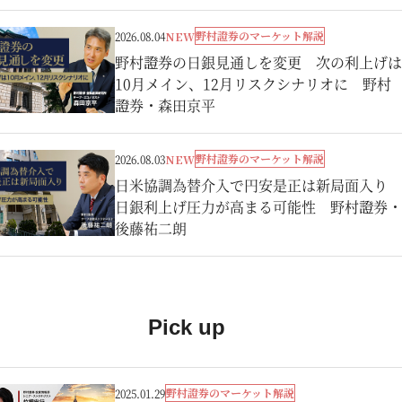
野村證券のマーケット解説
2026.08.04
NEW
野村證券の日銀見通しを変更 次の利上げは
10月メイン、12月リスクシナリオに 野村
證券・森田京平
野村證券のマーケット解説
2026.08.03
NEW
日米協調為替介入で円安是正は新局面入り
日銀利上げ圧力が高まる可能性 野村證券・
後藤祐二朗
Pick up
野村證券のマーケット解説
2025.01.29