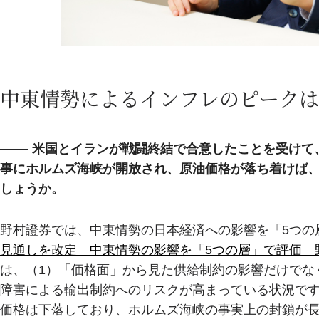
中東情勢によるインフレのピークは20
米国とイランが戦闘終結で合意したことを受けて
事にホルムズ海峡が開放され、原油価格が落ち着けば
しょうか。
野村證券では、中東情勢の日本経済への影響を「5つの
見通しを改定 中東情勢の影響を「5つの層」で評価 
は、（1）「価格面」から見た供給制約の影響だけでな
障害による輸出制約へのリスクが高まっている状況で
価格は下落しており、ホルムズ海峡の事実上の封鎖が