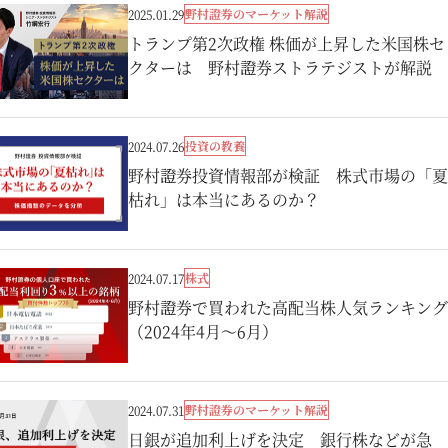
野村證券のマーケット解説
2025.01.29
トランプ第2次政権 株価が上昇した米国株セ
クターは 野村證券ストラテジストが解説
投資の教養
2024.07.26
野村證券投資情報部が検証 株式市場の「夏
枯れ」は本当にあるのか？
株式
2024.07.17
野村證券で買われた高配当株人気ランキング
（2024年4月～6月）
野村證券のマーケット解説
2024.07.31
日銀が追加利上げを決定 銀行株などが急