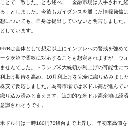
ことで一致した」とも述べ、「金融市場は入手された
る」としました。今後もガイダンスを通じた情報発信
想についても、自身は提出していないと明言しました
としています。
FRBは全体として想定以上にインフレへの警戒を強め
ータ次第で柔軟に対応することも想定されますが、ウ
ませんでした。トランプ米大統領が利上げの可能性に
利上げ期待を高め、10月利上げを完全に織り込みまし
株安で反応しました。為替市場では米ドル高が進んで
織り込み済みと言えます。追加的な米ドル高余地は経
意識されそうです。
米ドル円は一時160円70銭台まで上昇し、年初来高値