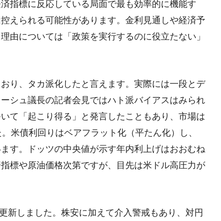
経済指標に反応している局面で最も効率的に機能す
は控えられる可能性があります。金利見通しや経済予
。理由については「政策を実行するのに役立たない」
ており、タカ派化したと言えます。実際には一段とデ
ォーシュ議長の記者会見ではハト派バイアスはみられ
ついて「起こり得る」と発言したこともあり、市場は
た。米債利回りはベアフラット化（平たん化）し、
います。ドッツの中央値が示す年内利上げはおおむね
済指標や原油価格次第ですが、目先は米ドル高圧力が
を更新しました。株安に加えて介入警戒もあり、対円