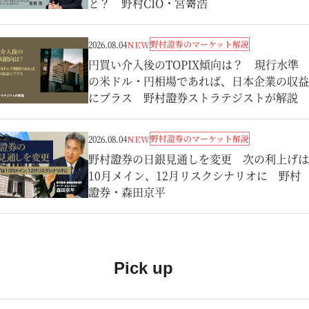
と？ 野村CIO・宮嵜浩
野村證券のマーケット解説
2026.08.04
NEW
円買い介入後のTOPIX傾向は？ 現行水準
の米ドル・円相場であれば、日本企業の収益
にプラス 野村證券ストラテジストが解説
野村證券のマーケット解説
2026.08.04
NEW
野村證券の日銀見通しを変更 次の利上げは
10月メイン、12月リスクシナリオに 野村
證券・森田京平
Pick up