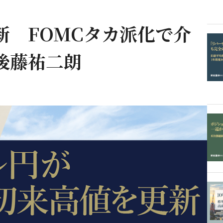
新 FOMCタカ派化で介
後藤祐二朗