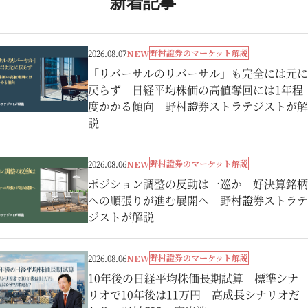
新着記事
野村證券のマーケット解説
2026.08.07
NEW
「リバーサルのリバーサル」も完全には元に
戻らず 日経平均株価の高値奪回には1年程
度かかる傾向 野村證券ストラテジストが解
説
野村證券のマーケット解説
2026.08.06
NEW
ポジション調整の反動は一巡か 好決算銘柄
への順張りが進む展開へ 野村證券ストラテ
ジストが解説
野村證券のマーケット解説
2026.08.06
NEW
10年後の日経平均株価長期試算 標準シナ
リオで10年後は11万円 高成長シナリオだ