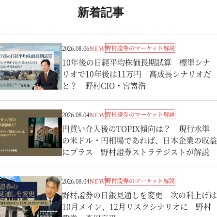
新着記事
野村證券のマーケット解説
2026.08.06
NEW
10年後の日経平均株価長期試算 標準シナ
リオで10年後は11万円 高成長シナリオだ
と？ 野村CIO・宮嵜浩
野村證券のマーケット解説
2026.08.04
NEW
円買い介入後のTOPIX傾向は？ 現行水準
の米ドル・円相場であれば、日本企業の収益
にプラス 野村證券ストラテジストが解説
野村證券のマーケット解説
2026.08.04
NEW
野村證券の日銀見通しを変更 次の利上げは
10月メイン、12月リスクシナリオに 野村