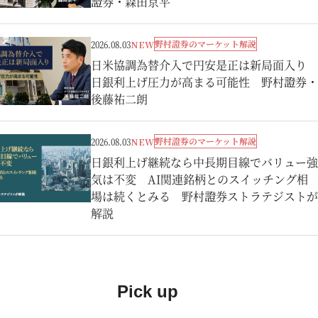
證券・森田京平
野村證券のマーケット解説
2026.08.03
NEW
日米協調為替介入で円安是正は新局面入り
日銀利上げ圧力が高まる可能性 野村證券・
後藤祐二朗
野村證券のマーケット解説
2026.08.03
NEW
日銀利上げ継続なら中長期目線でバリュー強
気は不変 AI関連銘柄とのスイッチング相
場は続くとみる 野村證券ストラテジストが
解説
Pick up