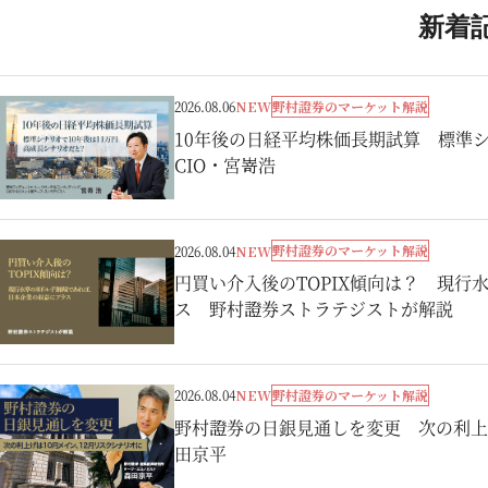
新着
野村證券のマーケット解説
2026.08.06
NEW
10年後の日経平均株価長期試算 標準シ
CIO・宮嵜浩
野村證券のマーケット解説
2026.08.04
NEW
円買い介入後のTOPIX傾向は？ 現
ス 野村證券ストラテジストが解説
野村證券のマーケット解説
2026.08.04
NEW
野村證券の日銀見通しを変更 次の利上
田京平