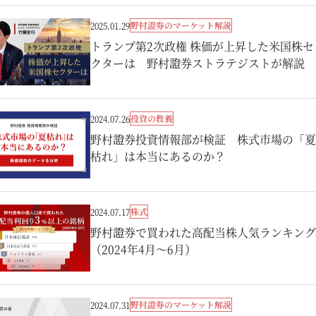
野村證券のマーケット解説
2025.01.29
トランプ第2次政権 株価が上昇した米国株セ
クターは 野村證券ストラテジストが解説
投資の教養
2024.07.26
野村證券投資情報部が検証 株式市場の「夏
枯れ」は本当にあるのか？
株式
2024.07.17
野村證券で買われた高配当株人気ランキング
（2024年4月～6月）
野村證券のマーケット解説
2024.07.31