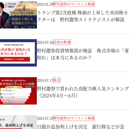
野村證券のマーケット解説
2025.01.29
トランプ第2次政権 株価が上昇した米国株セ
クターは 野村證券ストラテジストが解説
投資の教養
2024.07.26
野村證券投資情報部が検証 株式市場の「夏
枯れ」は本当にあるのか？
株式
2024.07.17
野村證券で買われた高配当株人気ランキング
（2024年4月～6月）
野村證券のマーケット解説
2024.07.31
日銀が追加利上げを決定 銀行株などが急