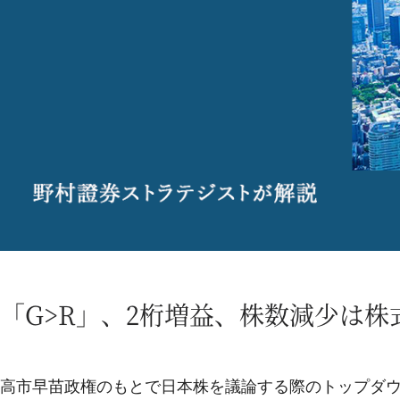
「G>R」、2桁増益、株数減少は
高市早苗政権のもとで日本株を議論する際のトップダウ