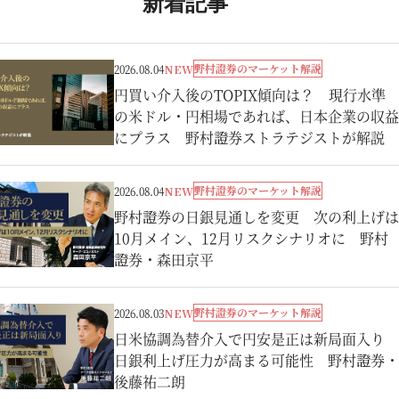
新着記事
野村證券のマーケット解説
2026.08.04
NEW
円買い介入後のTOPIX傾向は？ 現行水準
の米ドル・円相場であれば、日本企業の収益
にプラス 野村證券ストラテジストが解説
野村證券のマーケット解説
2026.08.04
NEW
野村證券の日銀見通しを変更 次の利上げは
10月メイン、12月リスクシナリオに 野村
證券・森田京平
野村證券のマーケット解説
2026.08.03
NEW
日米協調為替介入で円安是正は新局面入り
日銀利上げ圧力が高まる可能性 野村證券・
後藤祐二朗