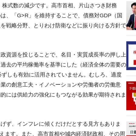
大、株式数の減少です。高市首相、片山さつき財務
は、「G>R」を維持することで、債務対GDP（国
収を戦略分野、とりわけ防衛などに振り向ける方針で
財政資源を投じることで、名目・実質成長率の押し上
、過去の平均稼働率を基準にした（経済全体の需要の
必ずしも有効に活用されていません。むしろ、適度
企業の創意工夫・イノベーションや労働者の労働意
期的には供給力の強化にもつながる効果が期待されま
上げず、インフレに傾くだけだとする見方もありま
えます。また、高市首相や城内経済財政相、その周