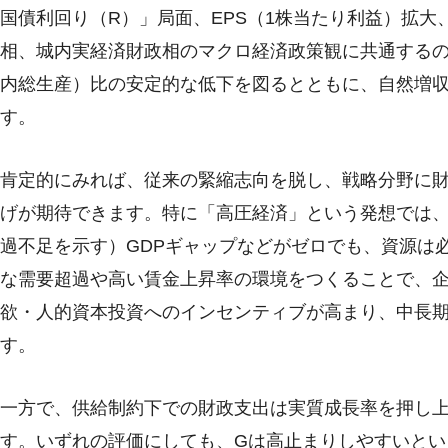
国債利回り（R）」局面、EPS（1株当たり利益）拡
相、城内実経済財政相のマクロ経済政策観に共通するの
内総生産）比の安定的な低下を図るとともに、自然増
す。
肯定的にみれば、従来の緊縮志向を脱し、戦略分野に
げが期待できます。特に「高圧経済」という発想では
過不足を示す）GDPギャップなどがゼロでも、資源は
な需要超過や高い賃金上昇率の環境をつくることで、
欲・人的資本投資へのインセンティブが高まり、中長
す。
一方で、供給制約下での財政支出は実質成長率を押し
す。いずれの評価にしても、Gは高止まりしやすいとい