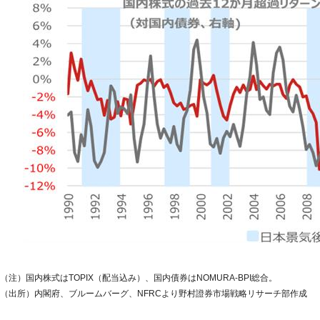
（注）国内株式はTOPIX（配当込み）、国内債券はNOMURA-BPI総合。
（出所）内閣府、ブルームバーグ、NFRCより野村證券市場戦略リサーチ部作成