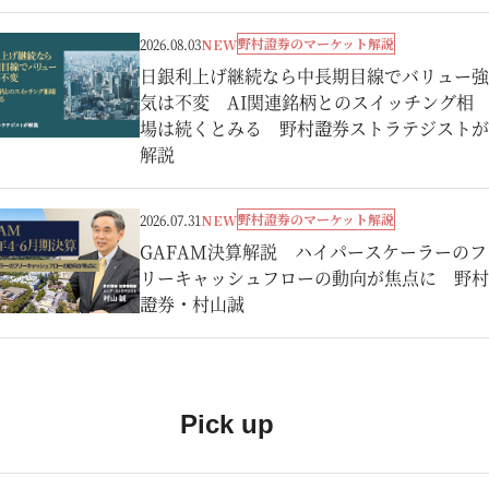
野村證券のマーケット解説
2026.08.03
NEW
日銀利上げ継続なら中長期目線でバリュー強
気は不変 AI関連銘柄とのスイッチング相
場は続くとみる 野村證券ストラテジストが
解説
野村證券のマーケット解説
2026.07.31
NEW
GAFAM決算解説 ハイパースケーラーのフ
リーキャッシュフローの動向が焦点に 野村
證券・村山誠
Pick up